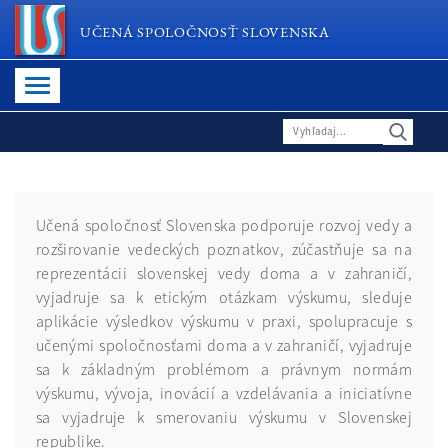
UČENÁ SPOLOČNOSŤ SLOVENSKA
Učená spoločnosť Slovenska podporuje rozvoj vedy a
rozširovanie vedeckých poznatkov, zúčastňuje sa na
reprezentácii slovenskej vedy doma a v zahraničí,
vyjadruje sa k etickým otázkam výskumu, sleduje
aplikácie výsledkov výskumu v praxi, spolupracuje s
učenými spoločnosťami doma a v zahraničí, vyjadruje
sa k základným problémom a právnym normám
výskumu, vývoja, inovácií a vzdelávania a iniciatívne
sa vyjadruje k smerovaniu výskumu v Slovenskej
republike.