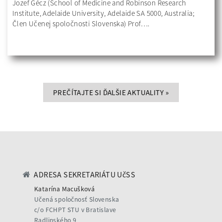
Jozef Gécz (School of Medicine and Robinson Research
Institute, Adelaide University, Adelaide SA 5000, Australia;
Člen Učenej spoločnosti Slovenska) Prof….
PREČÍTAJTE SI ĎALŠIE AKTUALITY
»
ADRESA SEKRETARIÁTU UčSS
Katarína Macušková
Učená spoločnosť Slovenska
c/o FCHPT STU v Bratislave
Radlinského 9