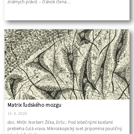
známych právd. – článok člena…
Matrix ľudského mozgu
15. 6. 2026
doc. MVDr. Norbert Žilka, DrSc.: Pod lebečnými kosťami
prebieha čulá vrava. Mikroskopický svet pripomína pouličný