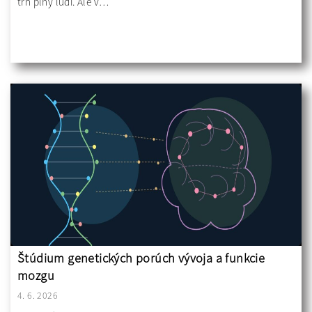
trh plný ľudí. Ale v…
Štúdium genetických porúch vývoja a funkcie
mozgu
4. 6. 2026