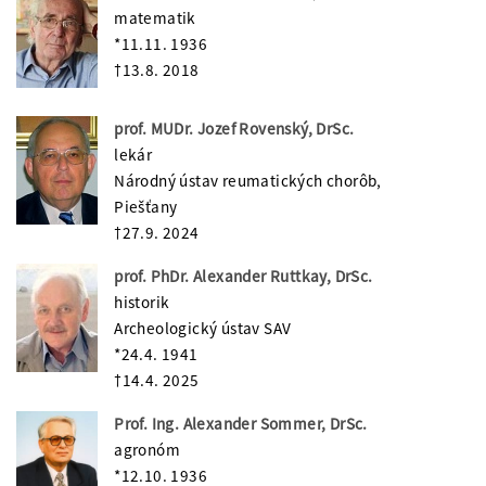
matematik
*11.11. 1936
†13.8. 2018
prof. MUDr. Jozef Rovenský, DrSc.
lekár
Národný ústav reumatických chorôb,
Piešťany
†27.9. 2024
prof. PhDr. Alexander Ruttkay, DrSc.
historik
Archeologický ústav SAV
*24.4. 1941
†14.4. 2025
Prof. Ing. Alexander Sommer, DrSc.
agronóm
*12.10. 1936