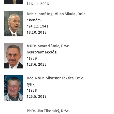
†16.11. 2006
Dr.h.c. prof. Ing. Milan Šikula, DrSc.
ekonóm
*24.12. 1941
†8.10. 2018
MUDr. Svorad Štolc, DrSc.
neurofarmakológ
*1939
†28.6. 2023
Doc. RNDr. Silvester Takács, DrSc.
fyzik
*1938
†25.5. 2017
PhDr. Ján Tibenský, DrSc.