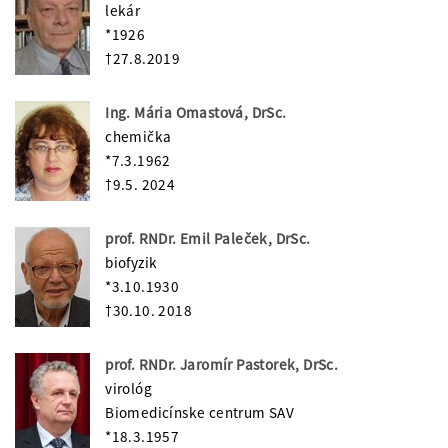
lekár
*1926
†27.8.2019
Ing. Mária Omastová, DrSc.
chemička
*7.3.1962
†9.5. 2024
prof. RNDr. Emil Paleček, DrSc.
biofyzik
*3.10.1930
†30.10. 2018
prof. RNDr. Jaromír Pastorek, DrSc.
virológ
Biomedicínske centrum SAV
*18.3.1957