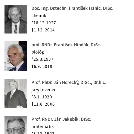
Doc. Ing. Dr.techn. František Hanic, DrSc.
chemik
*16.12.1927
†1.12. 2014
prof. RNDr. František Hindák, DrSc.
biológ
*25.3.1937
†6.9. 2019
Prof. PhDr. Ján Horecký, DrSc., Dr.h.c.
jazykovedec
*8.1. 1920
†11.8. 2006
Prof. RNDr. Ján Jakubík, DrSc.
matematik
*8.10. 1923