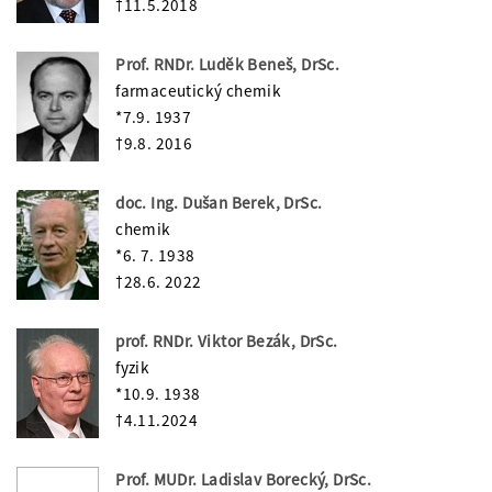
†11.5.2018
Prof. RNDr. Luděk Beneš, DrSc.
farmaceutický chemik
*7.9. 1937
†9.8. 2016
doc. Ing. Dušan Berek, DrSc.
chemik
*6. 7. 1938
†28.6. 2022
prof. RNDr. Viktor Bezák, DrSc.
fyzik
*10.9. 1938
†4.11.2024
Prof. MUDr. Ladislav Borecký, DrSc.