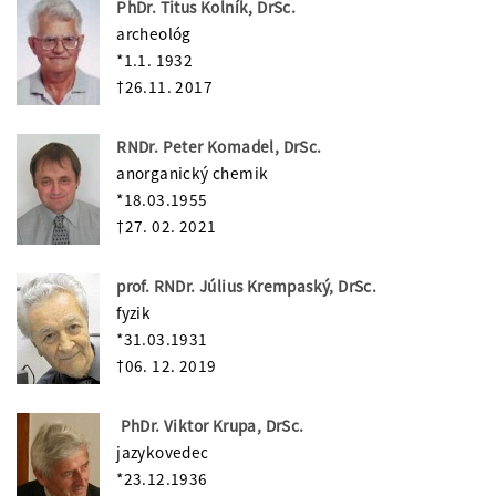
PhDr. Titus Kolník, DrSc.
archeológ
*1.1. 1932
†26.11. 2017
RNDr. Peter Komadel, DrSc.
anorganický chemik
*18.03.1955
†27. 02. 2021
prof. RNDr. Július Krempaský, DrSc.
fyzik
*31.03.1931
†06. 12. 2019
PhDr. Viktor Krupa, DrSc.
jazykovedec
*23.12.1936