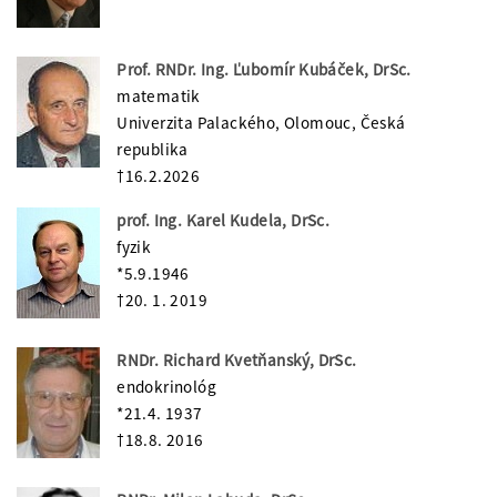
Prof. RNDr. Ing. Ľubomír Kubáček, DrSc.
matematik
Univerzita Palackého, Olomouc, Česká
republika
†16.2.2026
prof. Ing. Karel Kudela, DrSc.
fyzik
*5.9.1946
†20. 1. 2019
RNDr. Richard Kvetňanský, DrSc.
endokrinológ
*21.4. 1937
†18.8. 2016