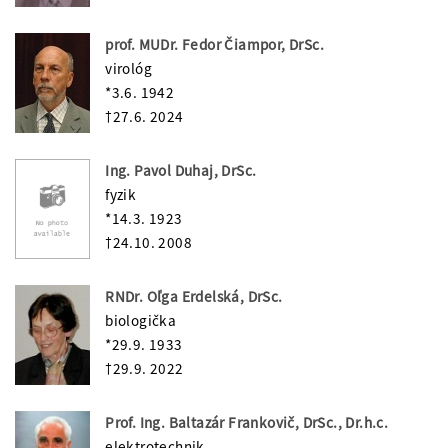
prof. MUDr. Fedor Čiampor, DrSc.
virológ
*3.6. 1942
†27.6. 2024
Ing. Pavol Duhaj, DrSc.
fyzik
*14.3. 1923
†24.10. 2008
RNDr. Oľga Erdelská, DrSc.
biologička
*29.9. 1933
†29.9. 2022
Prof. Ing. Baltazár Frankovič, DrSc., Dr.h.c.
elektrotechnik