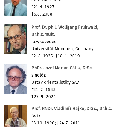
*21.4. 1927
†5.8. 2008
Prof. Dr. phil. Wolfgang Frühwald,
Dr.h.c.mult.
jazykovedec
Universität München, Germany
*2. 8. 1935; †18. 1. 2019
PhDr. Jozef Marián Gálik, DrSc.
sinológ
Ústav orientalistiky SAV
*21. 2. 1933
†27. 9. 2024
Prof. RNDr. Vladimír Hajko, DrSc., Dr.h.c.
fyzik
*3.10. 1920; †24.7. 2011