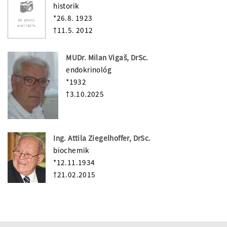
historik
*26.8. 1923
†11.5. 2012
MUDr. Milan Vigaš, DrSc.
endokrinológ
*1932
†3.10.2025
Ing. Attila Ziegelhoffer, DrSc.
biochemik
*12.11.1934
†21.02.2015