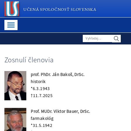
UČENÁ SPOLOČNOSŤ SLOVENSKA
Zosnulí členovia
prof. PhDr. Ján Bakoš, DrSc.
historik
*6.3.1943
†11.7.2025
Prof. MUDr. Viktor Bauer, DrSc.
farmakológ
*31.5.1942