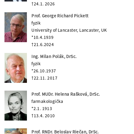
†24.1. 2026
Prof. George Richard Pickett
fyzik
University of Lancaster, Lancaster, UK
*10.4.1939
†21.6.2024
Ing. Milan Polák, DrSc.
fyzik
*26.10.1937
†22.11. 2017
Prof. MUDr. Helena Rašková, DrSc.
farmakologička
*2.1. 1913
†13.4. 2010
Prof. RNDr. Beloslav Riečan, DrSc.