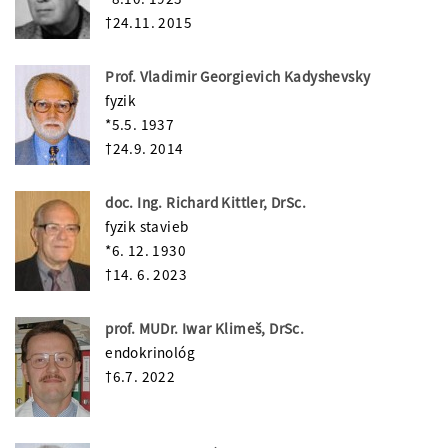
†24.11. 2015
Prof. Vladimir Georgievich Kadyshevsky
fyzik
*5.5. 1937
†24.9. 2014
doc. Ing. Richard Kittler, DrSc.
fyzik stavieb
*6. 12. 1930
†14. 6. 2023
prof. MUDr. Iwar Klimeš, DrSc.
endokrinológ
†6.7. 2022