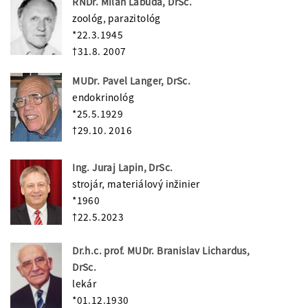
RNDr. Milan Labuda, DrSc.
zoológ, parazitológ
*22.3.1945
†31.8. 2007
MUDr. Pavel Langer, DrSc.
endokrinológ
*25.5.1929
†29.10. 2016
Ing. Juraj Lapin, DrSc.
strojár, materiálový inžinier
*1960
†22.5.2023
Dr.h.c. prof. MUDr. Branislav Lichardus,
DrSc.
lekár
*01.12.1930