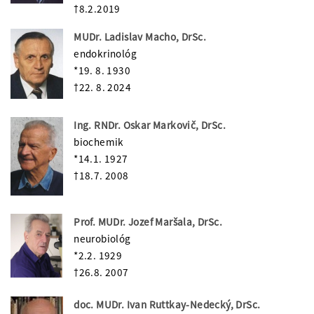
†8.2.2019
MUDr. Ladislav Macho, DrSc.
endokrinológ
*19. 8. 1930
†22. 8. 2024
Ing. RNDr. Oskar Markovič, DrSc.
biochemik
*14.1. 1927
†18.7. 2008
Prof. MUDr. Jozef Maršala, DrSc.
neurobiológ
*2.2. 1929
†26.8. 2007
doc. MUDr. Ivan Ruttkay-Nedecký, DrSc.