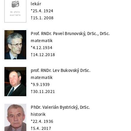
lekár
*25.4. 1924
†15.1. 2008
Prof. RNDr. Pavel Brunovský, DrSc., DrSc.
matematik
*4.12.1934
†14.12.2018
prof. RNDr. Lev Bukovský DrSc.
matematik
*9.9.1939
†30.11.2021
PhDr. Valerián Bystrický, DrSc.
historik
*22.4. 1936
†5.4. 2017