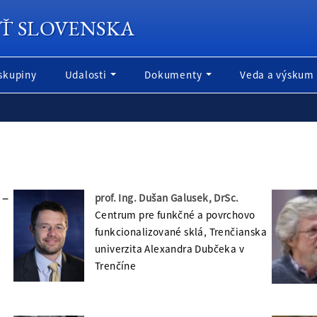
Ť SLOVENSKA
skupiny
Udalosti
Dokumenty
Veda a výskum
 –
prof. Ing. Dušan Galusek, DrSc.
Centrum pre funkčné a povrchovo
funkcionalizované sklá, Trenčianska
univerzita Alexandra Dubčeka v
Trenčíne