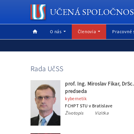
UČENÁ SPOLOČNOS
O nás
Členovia
Pracovné 
Rada UčSS
prof. Ing. Miroslav Fikar, DrSc.
predseda
kybernetik
FCHPT STU v Bratislave
Životopis
Vizitka