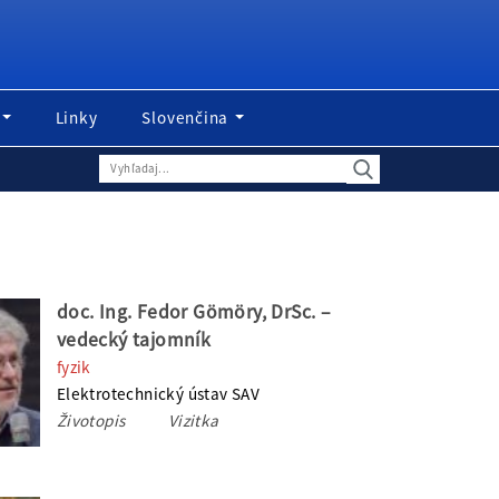
Linky
Slovenčina
doc. Ing. Fedor Gömöry, DrSc. –
vedecký tajomník
fyzik
Elektrotechnický ústav SAV
Životopis
Vizitka