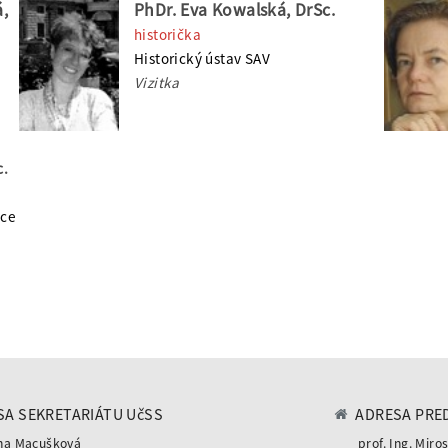
á,
PhDr. Eva Kowalská, DrSc.
historička
Historický ústav SAV
Vizitka
c.
ice
A SEKRETARIÁTU UčSS
ADRESA PRE
na Macušková
prof. Ing. Miros