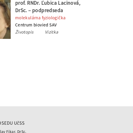
prof. RNDr. Ľubica Lacinová,
DrSc. – podpredseda
molekulárna fyziologička
Centrum biovied SAV
Životopis
Vizitka
DSEDU UčSS
lav Fikar, DrSc.