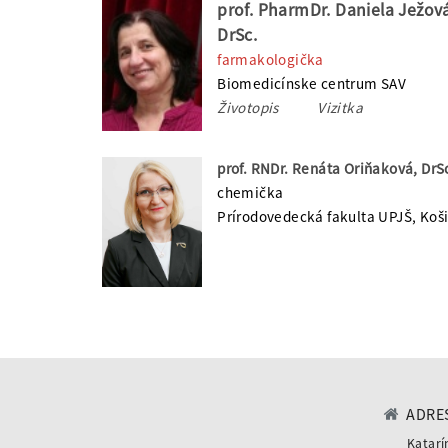
prof. PharmDr. Daniela Ježov
DrSc.
farmakologička
Biomedicínske centrum SAV
Životopis
Vizitka
prof. RNDr. Renáta Oriňaková, DrS
chemička
Prírodovedecká fakulta UPJŠ, Koš
ADRES
Katarí