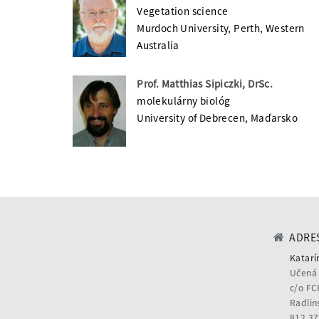
Vegetation science
Murdoch University, Perth, Western
Australia
Prof. Matthias Sipiczki, DrSc.
molekulárny biológ
University of Debrecen, Maďarsko
ADRES
Katarí
Učená 
c/o FC
Radlin
812 37