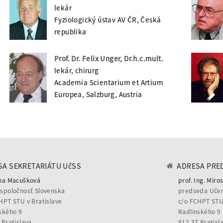
lekár
Fyziologický ústav AV ČR, Česká
republika
Prof. Dr. Felix Unger, Dr.h.c.mult.
lekár, chirurg
Academia Scientarium et Artium
Europea, Salzburg, Austria
A SEKRETARIÁTU UčSS
ADRESA PRE
na Macušková
prof. Ing. Miros
spoločnosť Slovenska
predseda Učen
HPT STU v Bratislave
c/o FCHPT STU 
ského 9
Radlinského 9
 Bratislava
812 37 Bratisl