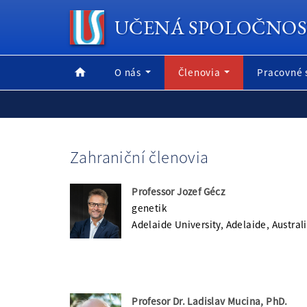
UČENÁ SPOLOČNOS
O nás
Členovia
Pracovné 
Zahraniční členovia
Professor Jozef Gécz
genetik
Adelaide University, Adelaide, Austral
Profesor Dr. Ladislav Mucina, PhD.