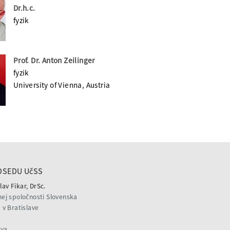
Dr.h.c.
fyzik
Prof. Dr. Anton Zeilinger
fyzik
University of Vienna, Austria
DSEDU UčSS
lav Fikar, DrSc.
ej spoločnosti Slovenska
v Bratislave
ava