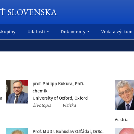
Ť SLOVENSKA
skupiny
Udalosti
Dokumenty
Veda a výskum
prof. Philipp Kukura, PhD.
chemik
ia
University of Oxford, Oxford
Životopis
Vizitka
Austria
Prof. MUDr. Bohuslav Ošťádal, DrSc.