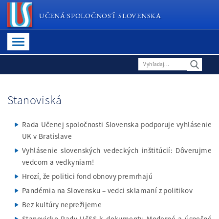
UČENÁ SPOLOČNOSŤ SLOVENSKA
Stanoviská
Rada Učenej spoločnosti Slovenska podporuje vyhlásenie
UK v Bratislave
Vyhlásenie slovenských vedeckých inštitúcií: Dôverujme
vedcom a vedkyniam!
Hrozí, že politici fond obnovy premrhajú
Pandémia na Slovensku – vedci sklamaní z politikov
Bez kultúry neprežijeme
Stanovisko Rady UčSS k dokumentu Moderné a úspešné