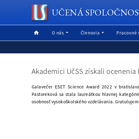
UČENÁ SPOLOČNOS
O nás
Členovia
Pracovné 
Akademici UčSS získali ocenenia
Galavečer ESET Science Award 2022 v bratislavs
Pastoreková sa stala laureátkou hlavnej kategór
osobnosť vysokoškolského vzdelávania. Gratulujem