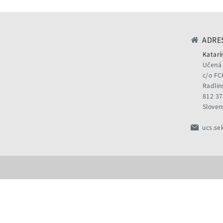
ADRES
Katarí
Učená 
c/o FC
Radlin
812 37
Sloven
ucs.se