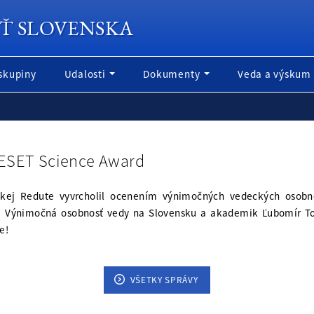
Ť SLOVENSKA
skupiny
Udalosti
Dokumenty
Veda a výskum
 ESET Science Award
kej Redute vyvrcholil ocenením výnimočných vedeckých osobno
ie Výnimočná osobnosť vedy na Slovensku a akademik Ľubomír T
e!
VŠETKY SPRÁVY