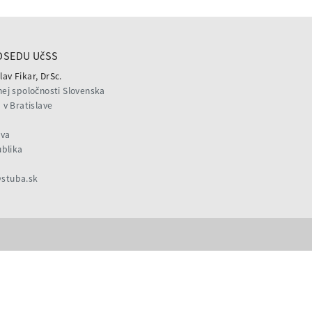
DSEDU UčSS
lav Fikar, DrSc.
ej spoločnosti Slovenska
v Bratislave
ava
ublika
@stuba.sk