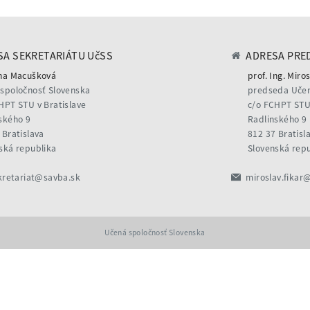
A SEKRETARIÁTU UčSS
ADRESA PRE
na Macušková
prof. Ing. Miros
spoločnosť Slovenska
predseda Učen
HPT STU v Bratislave
c/o FCHPT STU 
ského 9
Radlinského 9
 Bratislava
812 37 Bratisl
ská republika
Slovenská rep
kretariat@savba.sk
miroslav.fikar
Učená spoločnosť Slovenska