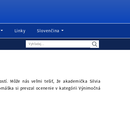
Linky
Slovenčina
stí. Môže nás veľmi tešiť, že akademička Silvia
omáška si prevzal ocenenie v kategórii Výnimočná