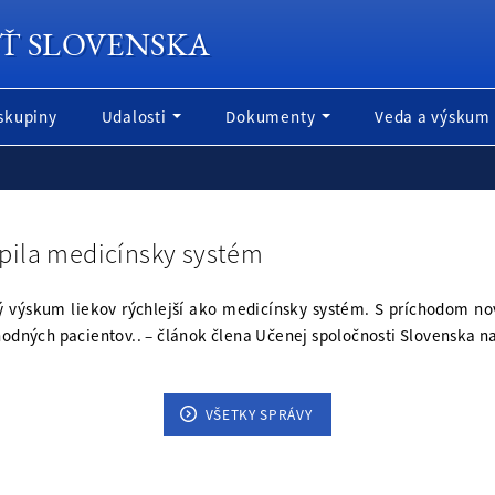
Ť SLOVENSKA
skupiny
Udalosti
Dokumenty
Veda a výskum
pila medicínsky systém
cký výskum liekov rýchlejší ako medicínsky systém. S príchodom no
vhodných pacientov.. – článok člena Učenej spoločnosti Slovenska n
VŠETKY SPRÁVY