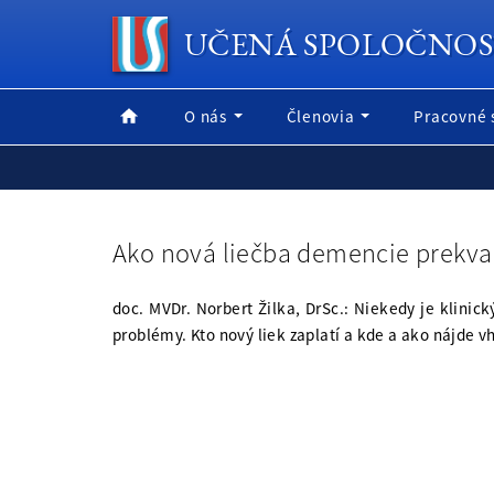
UČENÁ SPOLOČNOS
O nás
Členovia
Pracovné 
Ako nová liečba demencie prekva
doc. MVDr. Norbert Žilka, DrSc.: Niekedy je klini
problémy. Kto nový liek zaplatí a kde a ako nájde 