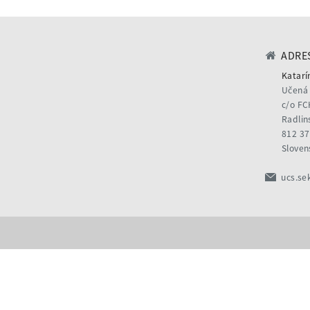
ADRES
Katarí
Učená 
c/o FC
Radlin
812 37
Sloven
ucs.se