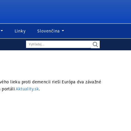
Linky
Slovenčina
vého lieku proti demencii rieši Európa dva závažné
a portáli
Aktuality.sk
.