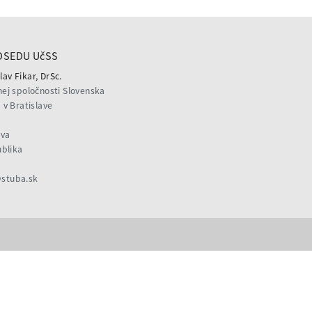
DSEDU UčSS
lav Fikar, DrSc.
ej spoločnosti Slovenska
v Bratislave
ava
ublika
@stuba.sk