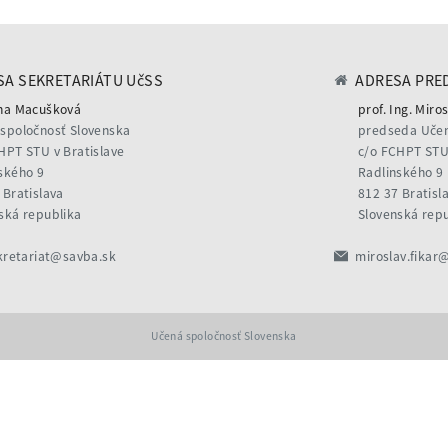
A SEKRETARIÁTU UčSS
ADRESA PRE
na Macušková
prof. Ing. Miros
spoločnosť Slovenska
predseda Učen
HPT STU v Bratislave
c/o FCHPT STU 
ského 9
Radlinského 9
 Bratislava
812 37 Bratisl
ská republika
Slovenská rep
kretariat@savba.sk
miroslav.fikar
Učená spoločnosť Slovenska