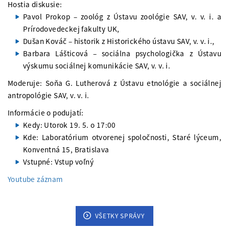
Hostia diskusie:
Pavol Prokop – zoológ z Ústavu zoológie SAV, v. v. i. a
Prírodovedeckej fakulty UK,
Dušan Kováč – historik z Historického ústavu SAV, v. v. i.,
Barbara Lášticová – sociálna psychologička z Ústavu
výskumu sociálnej komunikácie SAV, v. v. i.
Moderuje: Soňa G. Lutherová z Ústavu etnológie a sociálnej
antropológie SAV, v. v. i.
Informácie o podujatí:
Kedy: Utorok 19. 5. o 17:00
Kde: Laboratórium otvorenej spoločnosti, Staré lýceum,
Konventná 15, Bratislava
Vstupné: Vstup voľný
Youtube záznam
VŠETKY SPRÁVY