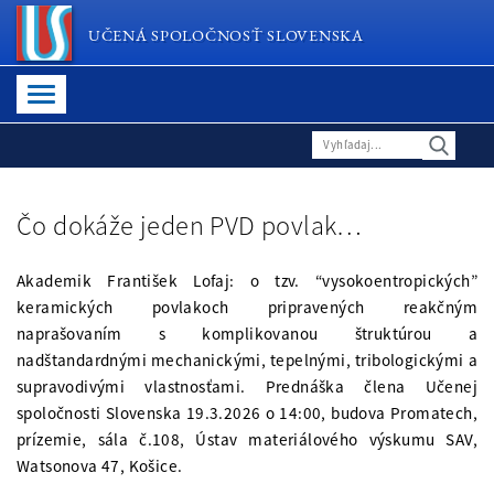
UČENÁ SPOLOČNOSŤ SLOVENSKA
Čo dokáže jeden PVD povlak…
Akademik František Lofaj: o tzv. “vysokoentropických”
keramických povlakoch pripravených reakčným
naprašovaním s komplikovanou štruktúrou a
nadštandardnými mechanickými, tepelnými, tribologickými a
supravodivými vlastnosťami. Prednáška člena Učenej
spoločnosti Slovenska 19.3.2026 o 14:00, budova Promatech,
prízemie, sála č.108, Ústav materiálového výskumu SAV,
Watsonova 47, Košice.