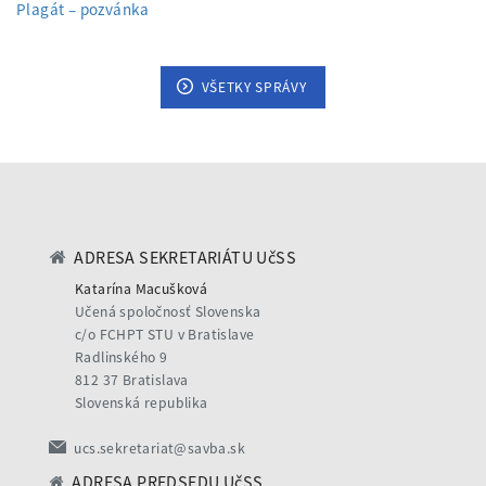
Plagát – pozvánka
VŠETKY SPRÁVY
ADRESA SEKRETARIÁTU UčSS
Katarína Macušková
Učená spoločnosť Slovenska
c/o FCHPT STU v Bratislave
Radlinského 9
812 37 Bratislava
Slovenská republika
ucs.sekretariat@savba.sk
ADRESA PREDSEDU UčSS