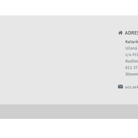
ADRES
Katarí
Učená 
c/o FC
Radlin
812 37
Sloven
ucs.se