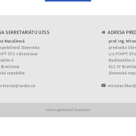
A SEKRETARIÁTU UčSS
ADRESA PRE
na Macušková
prof. Ing. Miros
spoločnosť Slovenska
predseda Učen
HPT STU v Bratislave
c/o FCHPT STU 
ského 9
Radlinského 9
 Bratislava
812 37 Bratisl
ská republika
Slovenská rep
kretariat@savba.sk
miroslav.fikar
Učená spoločnosť Slovenska