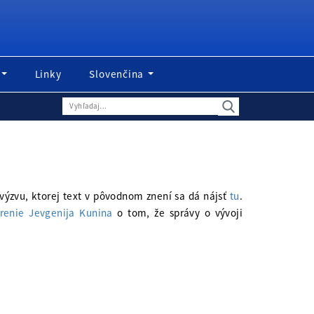
Linky
Slovenčina
 výzvu, ktorej text v pôvodnom znení sa dá nájsť
tu
.
drenie Jevgenija Kunina
o tom, že správy o vývoji