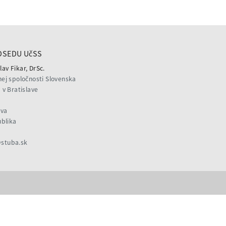
DSEDU UčSS
lav Fikar, DrSc.
ej spoločnosti Slovenska
v Bratislave
ava
ublika
@stuba.sk