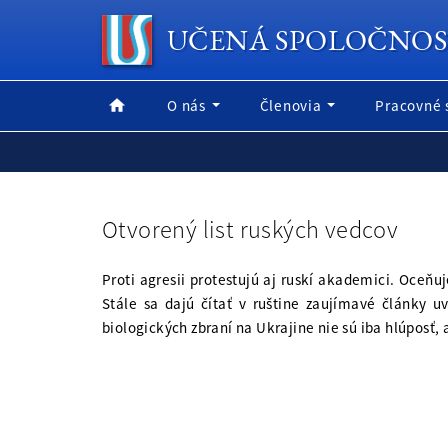
UČENÁ SPOLOČNOS
O nás
Členovia
Pracovné 
Otvorený list ruských vedcov
Proti agresii protestujú aj ruskí akademici. Oceň
Stále sa dajú čítať v ruštine zaujímavé články 
biologických zbraní na Ukrajine nie sú iba hlúposť, 