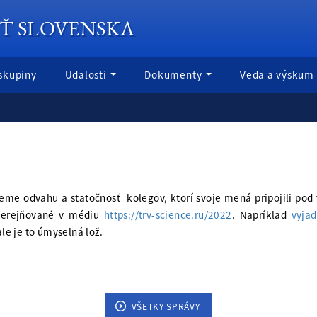
Ť SLOVENSKA
skupiny
Udalosti
Dokumenty
Veda a výskum
ujeme odvahu a statočnosť kolegov, ktorí svoje mená pripojili pod
uverejňované v médiu
https://trv-science.ru/2022
. Napríklad
vyja
ale je to úmyselná lož.
VŠETKY SPRÁVY