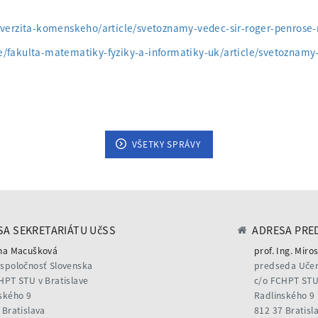
niverzita-komenskeho/article/svetoznamy-vedec-sir-roger-penrose-
/fakulta-matematiky-fyziky-a-informatiky-uk/article/svetoznamy-
VŠETKY SPRÁVY
A SEKRETARIÁTU UčSS
ADRESA PRE
na Macušková
prof. Ing. Miros
spoločnosť Slovenska
predseda Učen
HPT STU v Bratislave
c/o FCHPT STU 
ského 9
Radlinského 9
 Bratislava
812 37 Bratisl