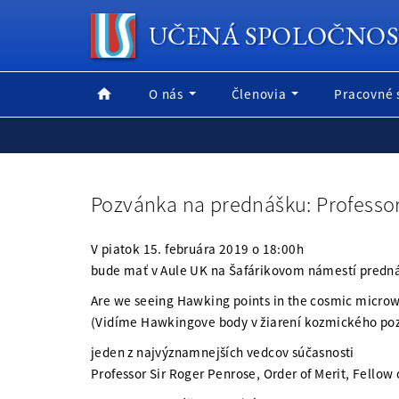
UČENÁ SPOLOČNOS
O nás
Členovia
Pracovné 
Pozvánka na prednášku: Professor
V piatok 15. februára 2019 o 18:00h
bude mať v Aule UK na Šafárikovom námestí predn
Are we seeing Hawking points in the cosmic micro
(Vidíme Hawkingove body v žiarení kozmického po
jeden z najvýznamnejších vedcov súčasnosti
Professor Sir Roger Penrose, Order of Merit, Fellow 