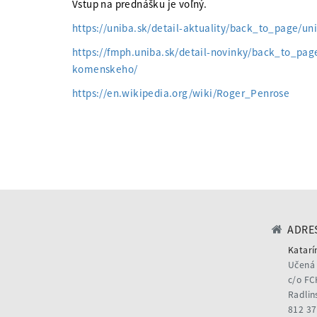
Vstup na prednášku je voľný.
https://uniba.sk/detail-aktuality/back_to_page/u
https://fmph.uniba.sk/detail-novinky/back_to_page
komenskeho/
https://en.wikipedia.org/wiki/Roger_Penrose
ADRES
Katarí
Učená 
c/o FC
Radlin
812 37