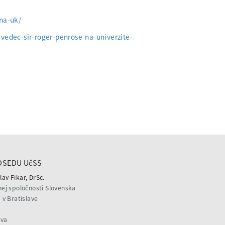
na-uk/
vedec-sir-roger-penrose-na-univerzite-
DSEDU UčSS
lav Fikar, DrSc.
ej spoločnosti Slovenska
v Bratislave
ava