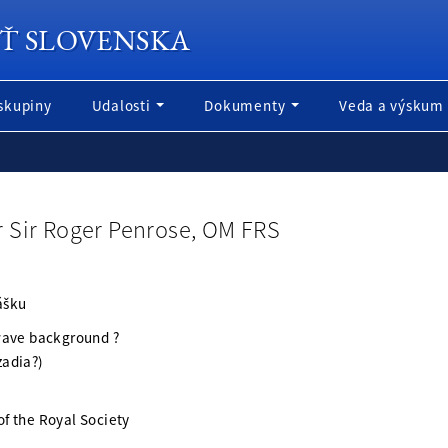
Ť SLOVENSKA
skupiny
Udalosti
Dokumenty
Veda a výskum
 Sir Roger Penrose, OM FRS
ášku
wave background ?
zadia?)
of the Royal Society