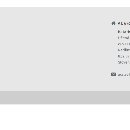
ADRES
Katarí
Učená 
c/o FC
Radlin
812 37
Sloven
ucs.se