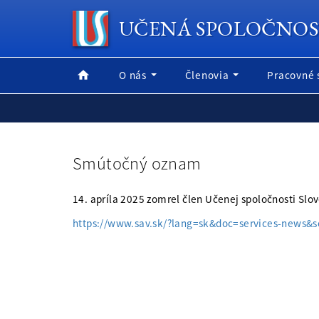
UČENÁ SPOLOČNOS
O nás
Členovia
Pracovné 
Smútočný oznam
14. apríla 2025 zomrel člen Učenej spoločnosti Slov
https://www.sav.sk/?lang=sk&doc=services-news