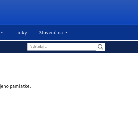
Linky
Slovenčina
ť jeho pamiatke.