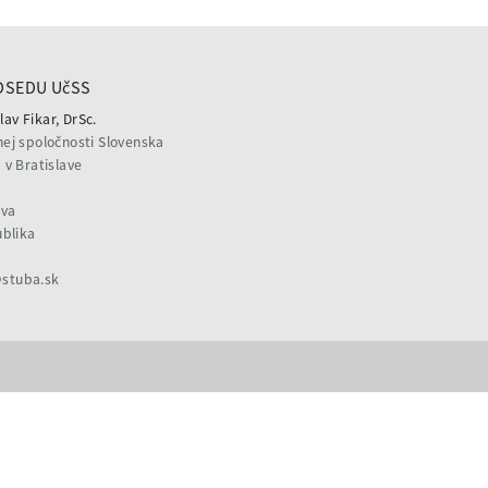
DSEDU UčSS
lav Fikar, DrSc.
ej spoločnosti Slovenska
v Bratislave
ava
ublika
@stuba.sk