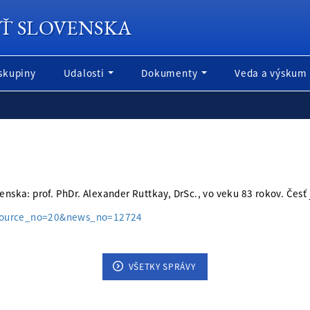
Ť SLOVENSKA
skupiny
Udalosti
Dokumenty
Veda a výskum
enska: prof. PhDr. Alexander Ruttkay, DrSc., vo veku 83 rokov. Čes
&source_no=20&news_no=12724
VŠETKY SPRÁVY