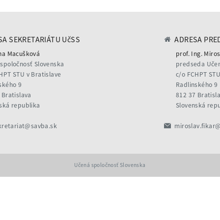
A SEKRETARIÁTU UčSS
ADRESA PRE
na Macušková
prof. Ing. Miros
spoločnosť Slovenska
predseda Učen
HPT STU v Bratislave
c/o FCHPT STU 
ského 9
Radlinského 9
 Bratislava
812 37 Bratisl
ská republika
Slovenská rep
kretariat@savba.sk
miroslav.fikar
Učená spoločnosť Slovenska