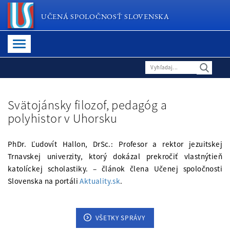
UČENÁ SPOLOČNOSŤ SLOVENSKA
Svätojánsky filozof, pedagóg a
polyhistor v Uhorsku
PhDr. Ľudovít Hallon, DrSc.: Profesor a rektor jezuitskej
Trnavskej univerzity, ktorý dokázal prekročiť vlastnýtieň
katolíckej scholastiky. – článok člena Učenej spoločnosti
Slovenska na portáli
Aktuality.sk
.
VŠETKY SPRÁVY