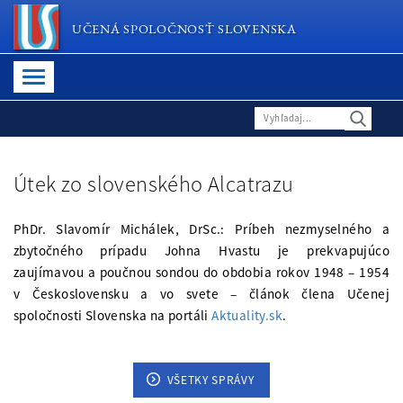
UČENÁ SPOLOČNOSŤ SLOVENSKA
Útek zo slovenského Alcatrazu
PhDr. Slavomír Michálek, DrSc.: Príbeh nezmyselného a
zbytočného prípadu Johna Hvastu je prekvapujúco
zaujímavou a poučnou sondou do obdobia rokov 1948 – 1954
v Československu a vo svete – článok člena Učenej
spoločnosti Slovenska na portáli
Aktuality.sk
.
VŠETKY SPRÁVY