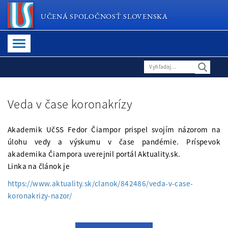
UČENÁ SPOLOČNOSŤ SLOVENSKA
Veda v čase koronakrízy
Akademik UčSS Fedor Čiampor prispel svojím názorom na
úlohu vedy a výskumu v čase pandémie. Príspevok
akademika Čiampora uverejnil portál Aktuality.sk.
Linka na článok je
https://www.aktuality.sk/clanok/842486/veda-v-case-
koronakrizy-nazor/