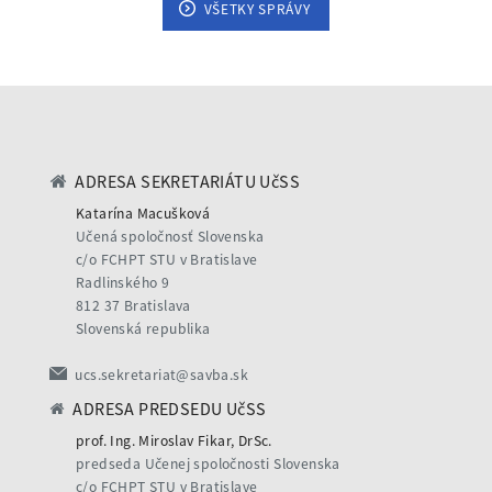
VŠETKY SPRÁVY
ADRESA SEKRETARIÁTU UčSS
Katarína Macušková
Učená spoločnosť Slovenska
c/o FCHPT STU v Bratislave
Radlinského 9
812 37 Bratislava
Slovenská republika
ucs.sekretariat@savba.sk
ADRESA PREDSEDU UčSS
prof. Ing. Miroslav Fikar, DrSc.
predseda Učenej spoločnosti Slovenska
c/o FCHPT STU v Bratislave