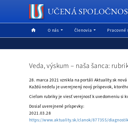
UČENÁ SPOLOČNOS
O nás
Členovia
Pracovné 
Veda, výskum – naša šanca: rubrika
28. marca 2021 vznikla na portáli Aktuality.sk nová
Každú nedeľu je uverejnený nový príspevok, ktoréh
Cieľom rubriky je viesť verejnosť k uvedomeniu si
Dosiaľ uverejnené príspevky:
2021.03.28
https://www.aktuality.sk/clanok/877355/diagnosti