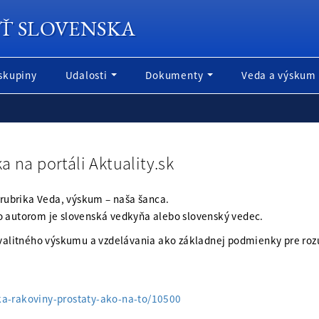
Ť SLOVENSKA
skupiny
Udalosti
Dokumenty
Veda a výskum
 na portáli Aktuality.sk
 rubrika Veda, výskum – naša šanca.
o autorom je slovenská vedkyňa alebo slovenský vedec.
 kvalitného výskumu a vzdelávania ako základnej podmienky pre roz
ka-rakoviny-prostaty-ako-na-to/10500