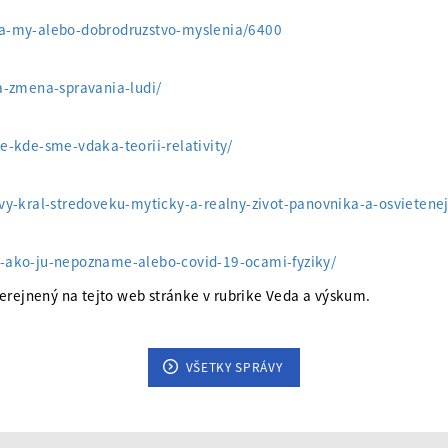
-a-my-alebo-dobrodruzstvo-myslenia/6400
a-zmena-spravania-ludi/
-kde-sme-vdaka-teorii-relativity/
vy-kral-stredoveku-myticky-a-realny-zivot-panovnika-a-osvietene
-ako-ju-nepozname-alebo-covid-19-ocami-fyziky/
erejnený na tejto web stránke v rubrike Veda a výskum.
VŠETKY SPRÁVY