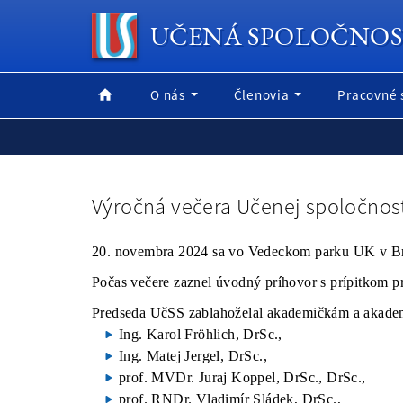
UČENÁ SPOLOČNOS
O nás
Členovia
Pracovné 
Výročná večera Učenej spoločnost
20. novembra 2024 sa vo Vedeckom parku UK v Brat
Počas večere zaznel úvodný príhovor s prípitkom p
Predseda UčSS zablahoželal akademičkám a akademik
Ing. Karol Fröhlich, DrSc.,
Ing. Matej Jergel, DrSc.,
prof. MVDr. Juraj Koppel, DrSc., DrSc.,
prof. RNDr. Vladimír Sládek, DrSc.,