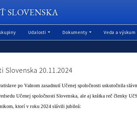
Ť SLOVENSKA
skupiny
Udalosti
Dokumenty
Veda a výskum
i Slovenska 20.11.2024
islave po Valnom zasadnutí Učenej spoločnosti uskutočnila slávn
redsedu Učenej spoločnosti Slovenska, ale aj krátka reč členky U
om, ktorí v roku 2024 slávili jubileá: