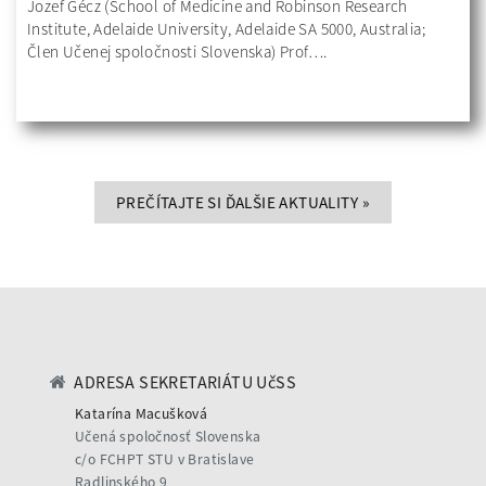
Jozef Gécz (School of Medicine and Robinson Research
Institute, Adelaide University, Adelaide SA 5000, Australia;
Člen Učenej spoločnosti Slovenska) Prof….
PREČÍTAJTE SI ĎALŠIE AKTUALITY
»
ADRESA SEKRETARIÁTU UčSS
Katarína Macušková
Učená spoločnosť Slovenska
c/o FCHPT STU v Bratislave
Radlinského 9