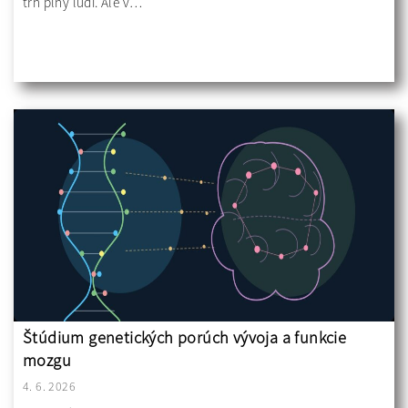
trh plný ľudí. Ale v…
Štúdium genetických porúch vývoja a funkcie
mozgu
4. 6. 2026