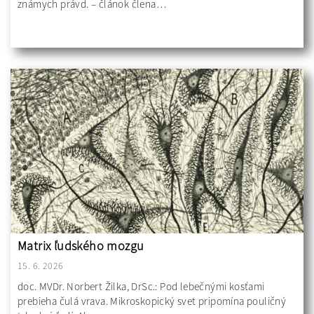
známych právd. – článok člena…
Matrix ľudského mozgu
15. 6. 2026
doc. MVDr. Norbert Žilka, DrSc.: Pod lebečnými kosťami
prebieha čulá vrava. Mikroskopický svet pripomína pouličný