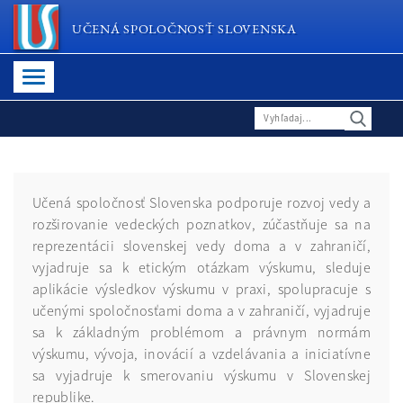
UČENÁ SPOLOČNOSŤ SLOVENSKA
Učená spoločnosť Slovenska podporuje rozvoj vedy a
rozširovanie vedeckých poznatkov, zúčastňuje sa na
reprezentácii slovenskej vedy doma a v zahraničí,
vyjadruje sa k etickým otázkam výskumu, sleduje
aplikácie výsledkov výskumu v praxi, spolupracuje s
učenými spoločnosťami doma a v zahraničí, vyjadruje
sa k základným problémom a právnym normám
výskumu, vývoja, inovácií a vzdelávania a iniciatívne
sa vyjadruje k smerovaniu výskumu v Slovenskej
republike.