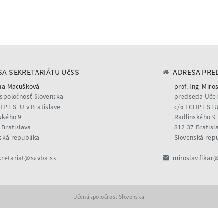
A SEKRETARIÁTU UčSS
ADRESA PRE
na Macušková
prof. Ing. Miros
spoločnosť Slovenska
predseda Učen
HPT STU v Bratislave
c/o FCHPT STU 
ského 9
Radlinského 9
 Bratislava
812 37 Bratisl
ská republika
Slovenská rep
kretariat@savba.sk
miroslav.fikar
Učená spoločnosť Slovenska