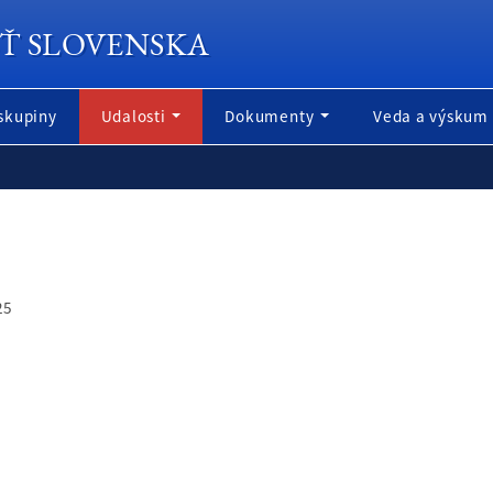
Ť SLOVENSKA
skupiny
Udalosti
Dokumenty
Veda a výskum
25