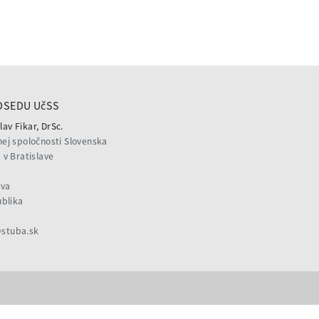
DSEDU UčSS
lav Fikar, DrSc.
ej spoločnosti Slovenska
v Bratislave
ava
ublika
@stuba.sk