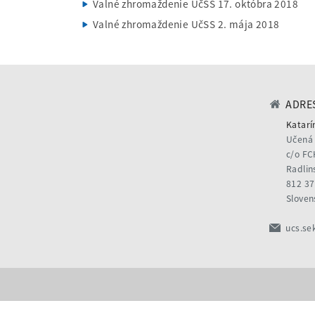
Valné zhromaždenie UčSS 17. októbra 2018
Valné zhromaždenie UčSS 2. mája 2018
ADRES
Katarí
Učená 
c/o FC
Radlin
812 37
Sloven
ucs.se