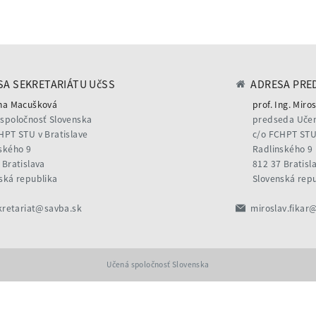
A SEKRETARIÁTU UčSS
ADRESA PRE
na Macušková
prof. Ing. Miros
spoločnosť Slovenska
predseda Učen
HPT STU v Bratislave
c/o FCHPT STU 
ského 9
Radlinského 9
 Bratislava
812 37 Bratisl
ská republika
Slovenská rep
kretariat@savba.sk
miroslav.fikar
Učená spoločnosť Slovenska