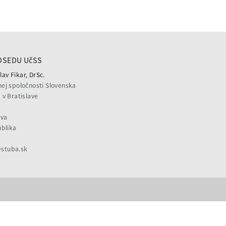
DSEDU UčSS
lav Fikar, DrSc.
ej spoločnosti Slovenska
v Bratislave
ava
ublika
@stuba.sk