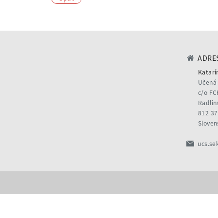
ADRES
Katarí
Učená 
c/o FC
Radlin
812 37
Sloven
ucs.se