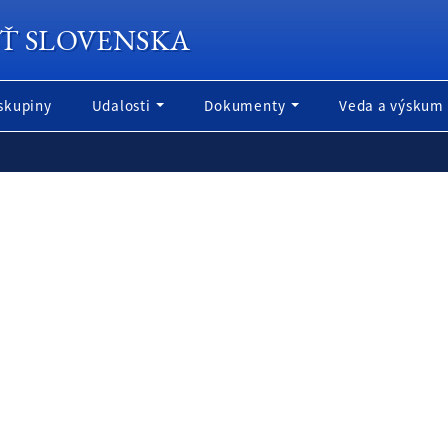
Ť SLOVENSKA
skupiny
Udalosti
Dokumenty
Veda a výskum