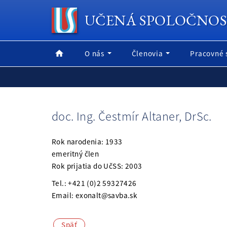
UČENÁ SPOLOČNOS
O nás
Členovia
Pracovné 
doc. Ing. Čestmír Altaner, DrSc.
Rok narodenia: 1933
emeritný člen
Rok prijatia do UčSS: 2003
Tel.: +421 (0)2 59327426
Email: exonalt@savba.sk
Späť