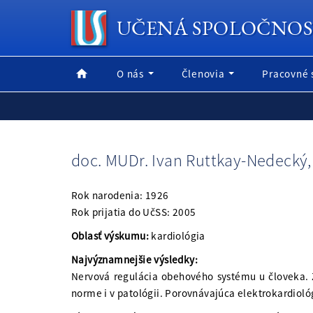
UČENÁ SPOLOČNOS
O nás
Členovia
Pracovné 
doc. MUDr. Ivan Ruttkay-Nedecký,
Rok narodenia: 1926
Rok prijatia do UčSS: 2005
Oblasť výskumu:
kardiológia
Najvýznamnejšie výsledky:
Nervová regulácia obehového systému u človeka. Zd
norme i v patológii. Porovnávajúca elektrokardiológ