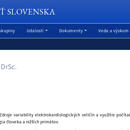
Ť SLOVENSKA
skupiny
Udalosti
Dokumenty
Veda a výskum
 DrSc.
roje variability elektrokardiologických veličín a využitie počíta
ia človeka a nižších primátov.