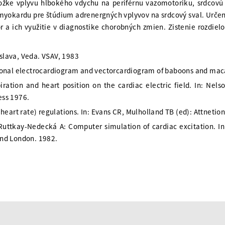
ožke vplyvu hlbokého vdychu na periférnu vazomotoriku, srdcovú f
myokardu pre štúdium adrenergných vplyvov na srdcový sval. Urč
ôr a ich využitie v diagnostike chorobných zmien. Zistenie rozd
islava, Veda. VSAV, 1983
onal electrocardiogram and vectorcardiogram of baboons and maca
iration and heart position on the cardiac electric field. In: Nels
ess 1976.
eart rate) regulations. In: Evans CR, Mulholland TB (ed): Attnetio
Ruttkay-Nedecká A: Computer simulation of cardiac excitation. I
 and London. 1982.