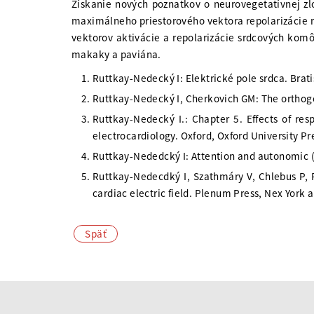
Získanie nových poznatkov o neurovegetatívnej zl
maximálneho priestorového vektora repolarizácie 
vektorov aktivácie a repolarizácie srdcových kom
makaky a paviána.
Ruttkay-Nedecký I: Elektrické pole srdca. Brat
Ruttkay-Nedecký I, Cherkovich GM: The orthog
Ruttkay-Nedecký I.: Chapter 5. Effects of resp
electrocardiology. Oxford, Oxford University Pr
Ruttkay-Nededcký I: Attention and autonomic (h
Ruttkay-Nedecdký I, Szathmáry V, Chlebus P, 
cardiac electric field. Plenum Press, Nex York
Späť