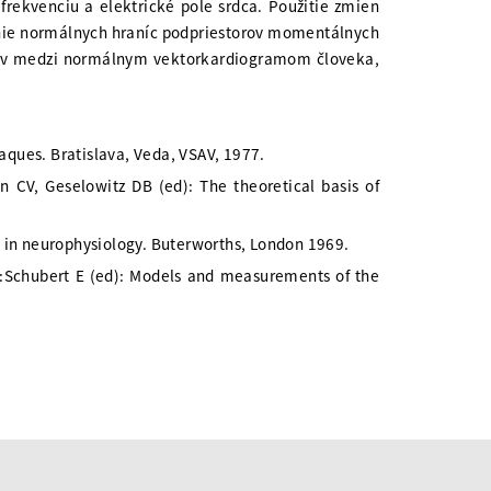
rekvenciu a elektrické pole srdca. Použitie zmien
enie normálnych hraníc podpriestorov momentálnych
ielov medzi normálnym vektorkardiogramom človeka,
ques. Bratislava, Veda, VSAV, 1977.
on CV, Geselowitz DB (ed): The theoretical basis of
n in neurophysiology. Buterworths, London 1969.
n:Schubert E (ed): Models and measurements of the