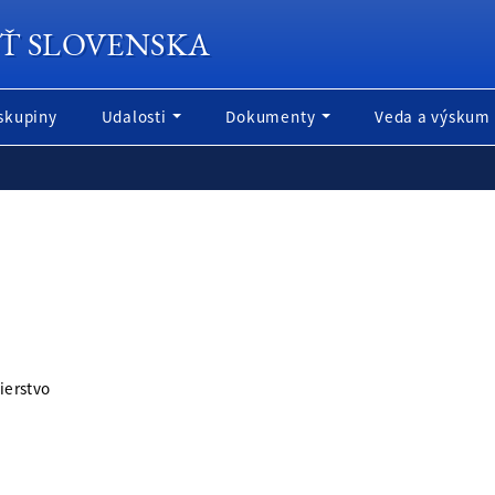
Ť SLOVENSKA
skupiny
Udalosti
Dokumenty
Veda a výskum
ierstvo