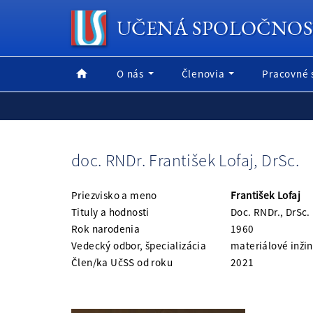
UČENÁ SPOLOČNOS
O nás
Členovia
Pracovné 
doc. RNDr. František Lofaj, DrSc.
Priezvisko a meno
František Lofaj
Tituly a hodnosti
Doc. RNDr., DrSc.
Rok narodenia
1960
Vedecký odbor, špecializácia
materiálové inžin
Člen/ka UčSS od roku
2021