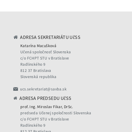
ADRESA SEKRETARIÁTU UčSS
Katarína Macušková
Učená spoločnosť Slovenska
c/o FCHPT STU v Bratislave
Radlinského 9
812 37 Bratislava
Slovenská republika
ucs.sekretariat@savba.sk
ADRESA PREDSEDU UčSS
prof. Ing. Miroslav Fikar, DrSc.
predseda Učenej spoločnosti Slovenska
c/o FCHPT STU v Bratislave
Radlinského 9
812 37 Bratislava