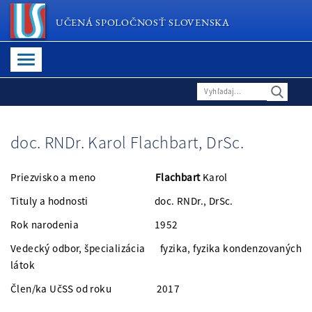
UČENÁ SPOLOČNOSŤ SLOVENSKA
doc. RNDr. Karol Flachbart, DrSc.
Priezvisko a meno
Flachbart
Karol
Tituly a hodnosti doc. RNDr., DrSc.
Rok narodenia 1952
Vedecký odbor, špecializácia fyzika, fyzika kondenzovaných
látok
Člen/ka UčSS od roku 2017