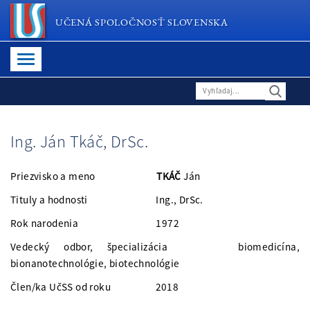
UČENÁ SPOLOČNOSŤ SLOVENSKA
Ing. Ján Tkáč, DrSc.
Priezvisko a meno
TKÁČ
Ján
Tituly a hodnosti Ing., DrSc.
Rok narodenia 1972
Vedecký odbor, špecializácia biomedicína,
bionanotechnológie, biotechnológie
Člen/ka UčSS od roku 2018