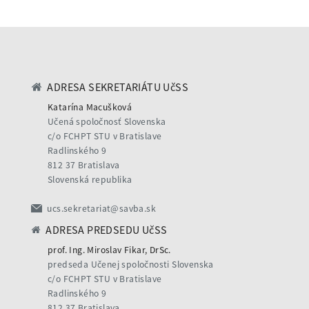
ADRESA SEKRETARIÁTU UčSS
Katarína Macušková
Učená spoločnosť Slovenska
c/o FCHPT STU v Bratislave
Radlinského 9
812 37 Bratislava
Slovenská republika
ucs.sekretariat@savba.sk
ADRESA PREDSEDU UčSS
prof. Ing. Miroslav Fikar, DrSc.
predseda Učenej spoločnosti Slovenska
c/o FCHPT STU v Bratislave
Radlinského 9
812 37 Bratislava