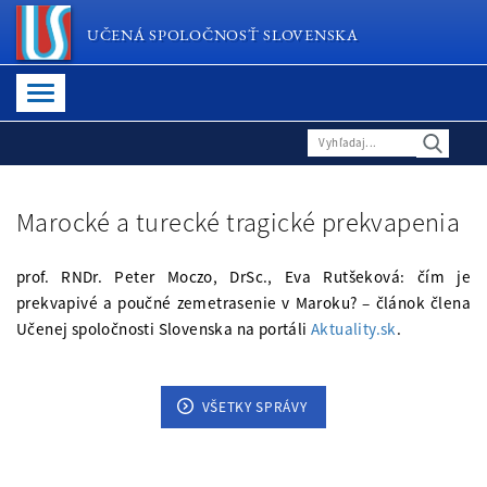
UČENÁ SPOLOČNOSŤ SLOVENSKA
Marocké a turecké tragické prekvapenia
prof. RNDr. Peter Moczo, DrSc., Eva Rutšeková: čím je
prekvapivé a poučné zemetrasenie v Maroku? – článok člena
Učenej spoločnosti Slovenska na portáli
Aktuality.sk
.
VŠETKY SPRÁVY