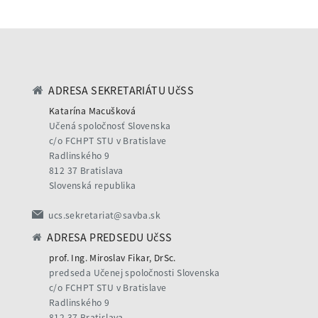
ADRESA SEKRETARIÁTU UčSS
Katarína Macušková
Učená spoločnosť Slovenska
c/o FCHPT STU v Bratislave
Radlinského 9
812 37 Bratislava
Slovenská republika
ucs.sekretariat@savba.sk
ADRESA PREDSEDU UčSS
prof. Ing. Miroslav Fikar, DrSc.
predseda Učenej spoločnosti Slovenska
c/o FCHPT STU v Bratislave
Radlinského 9
812 37 Bratislava