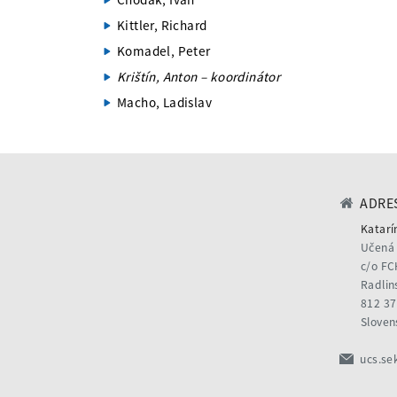
Kittler, Richard
Komadel, Peter
Krištín, Anton – koordinátor
Macho, Ladislav
ADRES
Katarí
Učená 
c/o FC
Radlin
812 37
Sloven
ucs.se