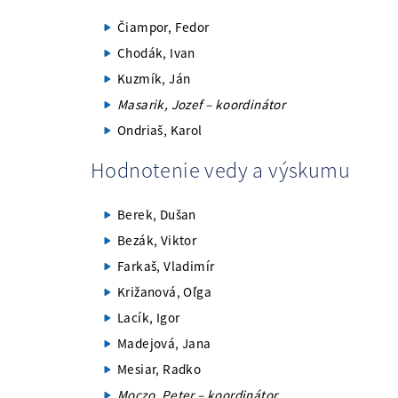
Čiampor, Fedor
Chodák, Ivan
Kuzmík, Ján
Masarik, Jozef – koordinátor
Ondriaš, Karol
Hodnotenie vedy a výskumu
Berek, Dušan
Bezák, Viktor
Farkaš, Vladimír
Križanová, Oľga
Lacík, Igor
Madejová, Jana
Mesiar, Radko
Moczo, Peter – koordinátor