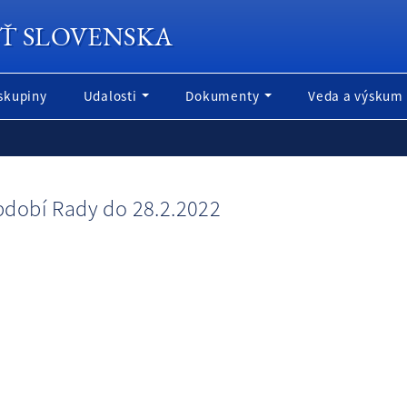
Ť SLOVENSKA
skupiny
Udalosti
Dokumenty
Veda a výskum
dobí Rady do 28.2.2022