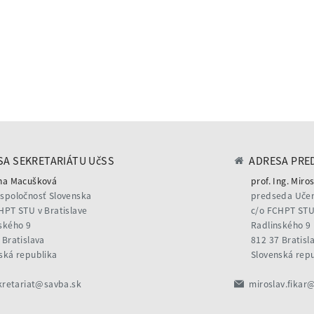
A SEKRETARIÁTU UčSS
ADRESA PRE
na Macušková
prof. Ing. Miros
spoločnosť Slovenska
predseda Učen
HPT STU v Bratislave
c/o FCHPT STU 
ského 9
Radlinského 9
 Bratislava
812 37 Bratisl
ská republika
Slovenská rep
kretariat@savba.sk
miroslav.fikar