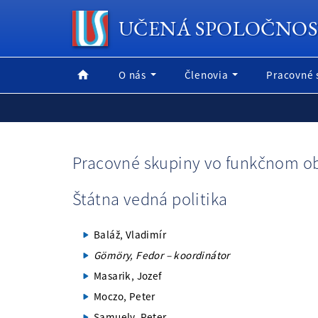
UČENÁ SPOLOČNOS
O nás
Členovia
Pracovné 
Pracovné skupiny vo funkčnom ob
Štátna vedná politika
Baláž, Vladimír
Gömöry, Fedor – koordinátor
Masarik, Jozef
Moczo, Peter
Samuely, Peter