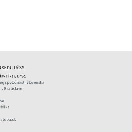
DSEDU UčSS
lav Fikar, DrSc.
ej spoločnosti Slovenska
v Bratislave
ava
ublika
@stuba.sk