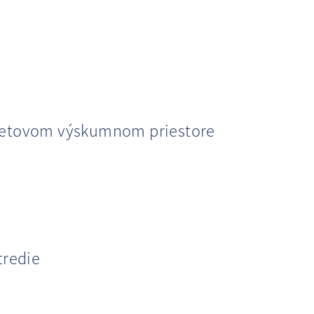
vetovom výskumnom priestore
tredie