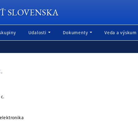
Ť SLOVENSKA
skupiny
Udalosti
Dokumenty
Veda a výskum
.
c.
 elektronika