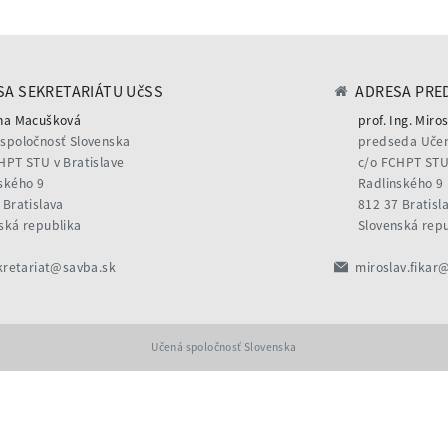
A SEKRETARIÁTU UčSS
ADRESA PRE
na Macušková
prof. Ing. Miros
spoločnosť Slovenska
predseda Učen
HPT STU v Bratislave
c/o FCHPT STU 
ského 9
Radlinského 9
 Bratislava
812 37 Bratisl
ská republika
Slovenská rep
kretariat@savba.sk
miroslav.fikar
Učená spoločnosť Slovenska