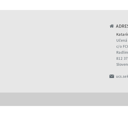
ADRES
Katarí
Učená 
c/o FC
Radlin
812 37
Sloven
ucs.se