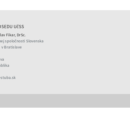
DSEDU UčSS
lav Fikar, DrSc.
ej spoločnosti Slovenska
v Bratislave
ava
ublika
@stuba.sk