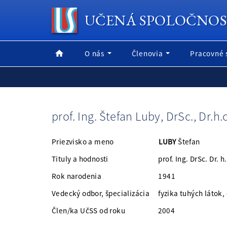
UČENÁ SPOLOČNOS
O nás
Členovia
Pracovné 
prof. Ing. Štefan Luby, DrSc., Dr.h.c
Priezvisko a meno
LUBY
Štefan
Tituly a hodnosti prof. Ing. DrSc. Dr. h. 
Rok narodenia 1941
Vedecký odbor, špecializácia fyzika tuhých látok,
Člen/ka UčSS od roku 2004