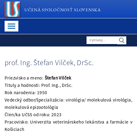
UČENÁ SPOLOČNOSŤ SLOVENSKA
prof. Ing. Štefan Vilček, DrSc.
Priezvisko a meno:
Štefan Vilček
Tituly a hodnosti: Prof. Ing., DrSc.
Rok narodenia: 1950
Vedecký odbor/špecializácia: virológia/ molekulová virológia,
molekulová epizootológia
Člen/ka UčSS od roku: 2023
Pracovisko: Univerzita veterinárskeho lekárstva a farmácie v
Košiciach