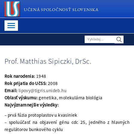
UČENÁ SPOLOČNOSŤ SLOVENSKA
Prof. Matthias Sipiczki, DrSc.
Rok narodenia:
1948
Rok prijatia do UčSS:
2008
Email:
lipovy@tigris.unideb.hu
Oblasť výskumu:
genetika, molekulárna biológia
Najvýznamnejšie výsledky:
– prvá fúzia protoplastov u kvasiniek
– spoluúčasť na objavení génu cdc 25, jedného z hlavných
regulátorov bunkového cyklu