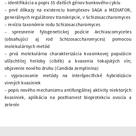
– identifikácia a popis 35 ďalších génov bunkového cyklu
– prvé dôkazy na existenciu komplexov SAGA a MEDIATOR,
generálnych regulátorov transkripcie, v Schizosaccharomyces
– revízia taxonómie rodu Schizosaccharomyces
– spresnenie fylogenetickej pozície Archiascomycetes
(obsahujúci aj rod Schizosaccharomyces) pomocou
molekulárnych metód
– prvá molekulárna charakterizácia kvasinkovej populácie
ušľachtilej hniloby (cibéb) a kvasenia tokajských vín;
objavenie nového druhu (Candida zemplinina)
– vypracovanie metódy na interšpecifické hybridizácie
vinných kvasiniek
– popis nového mechanizmu antifungálnej aktivity niektorých
kvasiniek, aplikácia na postharvest bioprotekciu ovocia a
zelenín