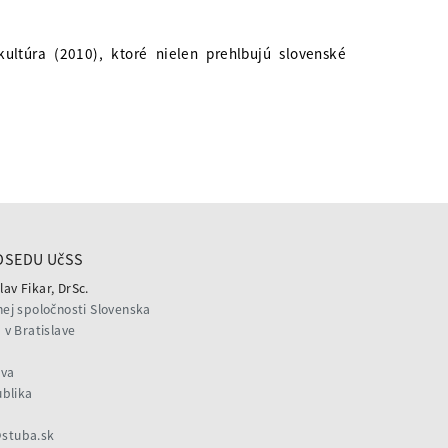
ultúra (2010), ktoré nielen prehlbujú slovenské
DSEDU UčSS
lav Fikar, DrSc.
ej spoločnosti Slovenska
v Bratislave
ava
ublika
@stuba.sk