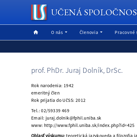
UČENÁ SPOLOČNOS
O nás
Členovia
Pracovné 
prof. PhDr. Juraj Dolník, DrSc.
Rok narodenia: 1942
emeritný člen
Rok prijatia do UčSS: 2012
Tel.: 02/59339 469
Email: juraj.dolnik@fphil.uniba.sk
www: http://www.fphil.uniba.sk/index.php?id=425
Oblasť výskumu:
teoretická jazykoveda a filozofia j