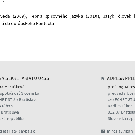
eda (2009), Teória spisovného jazyka (2010), Jazyk, človek k
jajú do európskeho kontextu.
A SEKRETARIÁTU UčSS
ADRESA PRE
na Macušková
prof. Ing. Miros
spoločnosť Slovenska
predseda Učen
HPT STU v Bratislave
c/o FCHPT STU 
ského 9
Radlinského 9
 Bratislava
812 37 Bratisl
ská republika
Slovenská rep
kretariat@savba.sk
miroslav.fikar