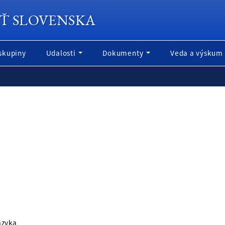
Ť SLOVENSKA
skupiny
Udalosti
Dokumenty
Veda a výskum
azyka