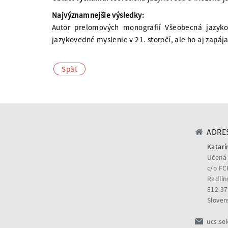
Najvýznamnejšie výsledky:
Autor prelomových monografií Všeobecná jazykov
jazykovedné myslenie v 21. storočí, ale ho aj zapá
Späť
ADRES
Katarí
Učená 
c/o FC
Radlin
812 37
Sloven
ucs.se