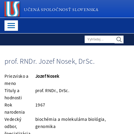
UČENÁ SPOLOČNOSŤ SLOVENSKA
prof. RNDr. Jozef Nosek, DrSc.
Priezvisko a
Jozef Nosek
meno
Tituly a
prof. RNDr., DrSc.
hodnosti
Rok
1967
narodenia
Vedecký
biochémia a molekulárna biológia,
odbor,
genomika
špecializácia