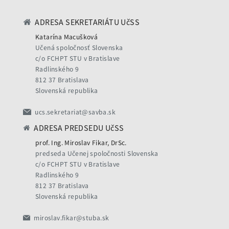
ADRESA SEKRETARIÁTU UčSS
Katarína Macušková
Učená spoločnosť Slovenska
c/o FCHPT STU v Bratislave
Radlinského 9
812 37 Bratislava
Slovenská republika
ucs.sekretariat@savba.sk
ADRESA PREDSEDU UčSS
prof. Ing. Miroslav Fikar, DrSc.
predseda Učenej spoločnosti Slovenska
c/o FCHPT STU v Bratislave
Radlinského 9
812 37 Bratislava
Slovenská republika
miroslav.fikar@stuba.sk