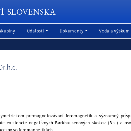
Ť SLOVENSKA
skupiny
Udalosti
Dokumenty
Veda a výskum
Dr.h.c.
symetrickom premagnetovávaní feromagnetík a významný príspev
ie existencie negatívnych Barkhausenových skokov (B.s.) a osvet
ocesov vo feromagnetikách.