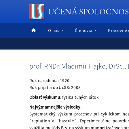
UČENÁ SPOLOČNOS
O nás
Členovia
Pracovné 
prof. RNDr. Vladimír Hajko, DrSc., 
Rok narodenia: 1920
Rok prijatia do UčSS: 2008
Oblasť výskumu:
fyzika tuhých látok
Najvýznamnejšie výsledky:
Systematický výskum procesov pri cyklickom ne
´reptation´a ´bascule´. Experimentálne potvrden
využitia metódy B.s. na výskum magnetizačných pr