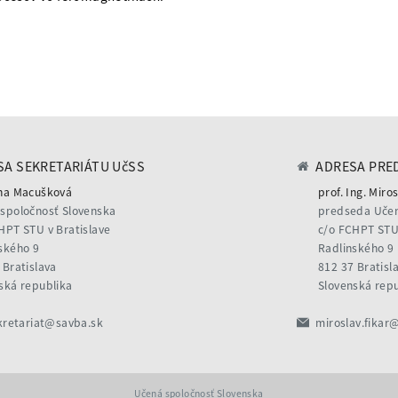
A SEKRETARIÁTU UčSS
ADRESA PRE
na Macušková
prof. Ing. Miros
spoločnosť Slovenska
predseda Učen
HPT STU v Bratislave
c/o FCHPT STU 
ského 9
Radlinského 9
 Bratislava
812 37 Bratisl
ská republika
Slovenská rep
kretariat@savba.sk
miroslav.fikar
Učená spoločnosť Slovenska