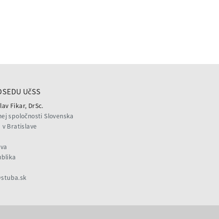
DSEDU UčSS
lav Fikar, DrSc.
ej spoločnosti Slovenska
v Bratislave
ava
ublika
@stuba.sk