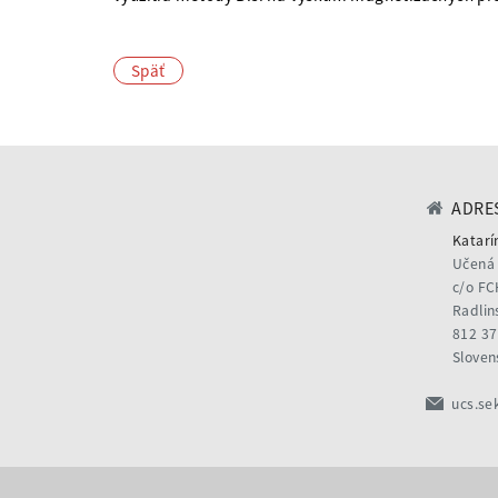
Späť
ADRES
Katarí
Učená 
c/o FC
Radlin
812 37
Sloven
ucs.se