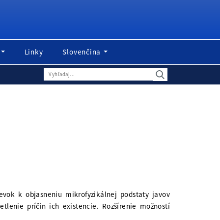
Linky
Slovenčina
ok k objasneniu mikrofyzikálnej podstaty javov
lenie príčin ich existencie. Rozšírenie možností