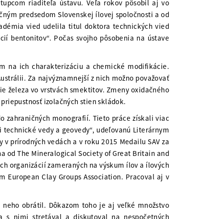
upcom riaditeľa ústavu. Veľa rokov pôsobil aj vo
čným predsedom Slovenskej ílovej spoločnosti a od
démia vied udelila titul doktora technických vied
ií bentonitov“. Počas svojho pôsobenia na ústave
m na ich charakterizáciu a chemické modifikácie.
ustrálii. Za najvýznamnejší z nich možno považovať
cie železa vo vrstvách smektitov. Zmeny oxidačného
priepustnosť izolačných stien skládok.
 zahraničných monografií. Tieto práce získali viac
ii technické vedy a geovedy“, udeľovanú Literárnym
y v prírodných vedách a v roku 2015 Medailu SAV za
 od The Mineralogical Society of Great Britain and
ch organizácií zameraných na výskum ílov a ílových
 European Clay Groups Association. Pracoval aj v
a neho obrátil. Dôkazom toho je aj veľké množstvo
a s nimi stretával a diskutoval na nespočetných