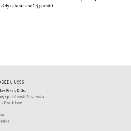
avždy ostane v našej pamäti.
DSEDU UčSS
lav Fikar, DrSc.
ej spoločnosti Slovenska
v Bratislave
ava
ublika