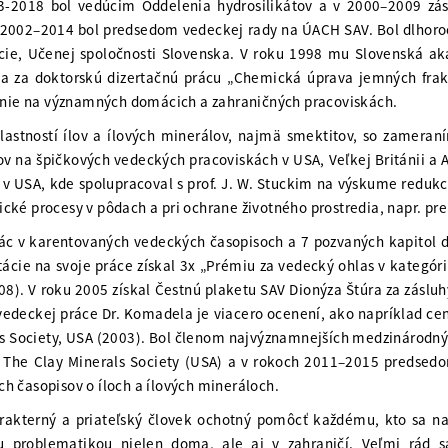
-2018 bol vedúcim Oddelenia hydrosilikátov a v 2000–2009 zást
 2002–2014 bol predsedom vedeckej rady na ÚACH SAV. Bol dlhoro
cie, Učenej spoločnosti Slovenska. V roku 1998 mu Slovenská aka
a za doktorskú dizertačnú prácu „Chemická úprava jemných frakc
nenie na významných domácich a zahraničných pracoviskách.
stností ílov a ílových minerálov, najmä smektitov, so zameraní
v na špičkových vedeckých pracoviskách v USA, Veľkej Británii a A
n v USA, kde spolupracoval s prof. J. W. Stuckim na výskume reduk
ké procesy v pôdach a pri ochrane životného prostredia, napr. pre 
c v karentovaných vedeckých časopisoch a 7 pozvaných kapitol do
tácie na svoje práce získal 3x „Prémiu za vedecký ohlas v kategór
. V roku 2005 získal Čestnú plaketu SAV Dionýza Štúra za zásluh
eckej práce Dr. Komadela je viacero ocenení, ako napríklad cena
s Society, USA (2003). Bol členom najvýznamnejších medzinárodný
 The Clay Minerals Society (USA) a v rokoch 2011–2015 predsedom
h časopisov o íloch a ílových mineráloch.
arakterný a priateľský človek ochotný pomôcť každému, kto sa n
ou problematikou nielen doma, ale aj v zahraničí. Veľmi rád s