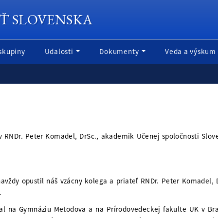
Ť SLOVENSKA
skupiny
Udalosti
Dokumenty
Veda a výskum
v RNDr. Peter Komadel, DrSc., akademik Učenej spoločnosti Slov
navždy opustil náš vzácny kolega a priateľ RNDr. Peter Komadel
.
doval na Gymnáziu Metodova a na Prírodovedeckej fakulte UK v Br