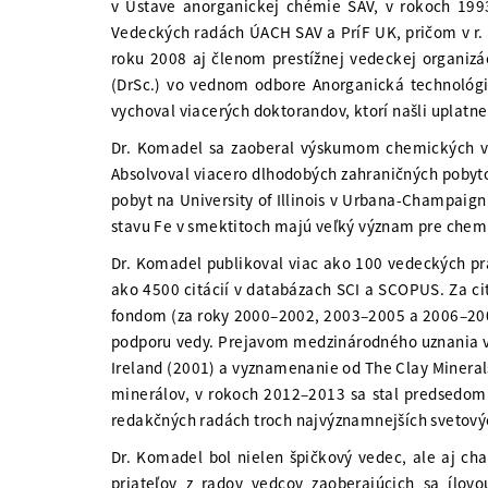
v Ústave anorganickej chémie SAV, v rokoch 1993
Vedeckých radách ÚACH SAV a PríF UK, pričom v r.
roku 2008 aj členom prestížnej vedeckej organizá
(DrSc.) vo vednom odbore Anorganická technológi
vychoval viacerých doktorandov, ktorí našli uplat
Dr. Komadel sa zaoberal výskumom chemických vla
Absolvoval viacero dlhodobých zahraničných pobyto
pobyt na University of Illinois v Urbana-Champaig
stavu Fe v smektitoch majú veľký význam pre chemic
Dr. Komadel publikoval viac ako 100 vedeckých prá
ako 4500 citácií v databázach SCI a SCOPUS. Za ci
fondom (za roky 2000–2002, 2003–2005 a 2006–2008)
podporu vedy. Prejavom medzinárodného uznania ved
Ireland (2001) a vyznamenanie od The Clay Mineral
minerálov, v rokoch 2012–2013 sa stal predsedom
redakčných radách troch najvýznamnejších svetovýc
Dr. Komadel bol nielen špičkový vedec, ale aj ch
priateľov z radov vedcov zaoberajúcich sa ílov