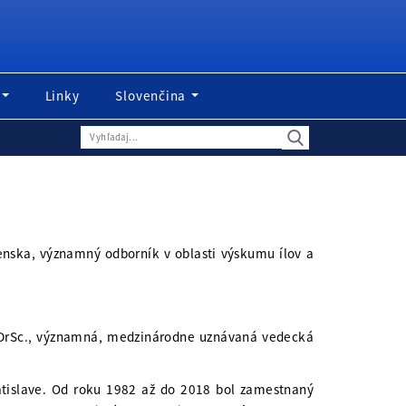
Linky
Slovenčina
enska, významný odborník v oblasti výskumu ílov a
, DrSc., významná, medzinárodne uznávaná vedecká
atislave. Od roku 1982 až do 2018 bol zamestnaný