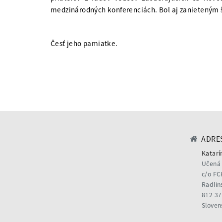
medzinárodných konferenciách. Bol aj zanieteným šp
Česť jeho pamiatke.
ADRES
Katarí
Učená 
c/o FC
Radlin
812 37
Sloven