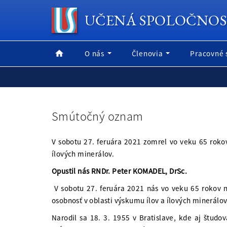
UČENÁ SPOLOČNOS
O nás
Členovia
Pracovné 
Smútočný oznam
V sobotu 27. feruára 2021 zomrel vo veku 65 roko
ílových minerálov.
Opustil nás RNDr. Peter KOMADEL, DrSc.
V sobotu 27. feruára 2021 nás vo veku 65 rokov 
osobnosť v oblasti výskumu ílov a ílových minerálov
Narodil sa 18. 3. 1955 v Bratislave, kde aj štu