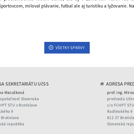
ortovcom, miloval plávanie, futbal ale aj turistiku a lyžovanie. N
VŠETKY SPRÁVY
A SEKRETARIÁTU UčSS
ADRESA PRE
na Macušková
prof. Ing. Miros
spoločnosť Slovenska
predseda Učen
HPT STU v Bratislave
c/o FCHPT STU 
ského 9
Radlinského 9
 Bratislava
812 37 Bratisl
ská republika
Slovenská rep