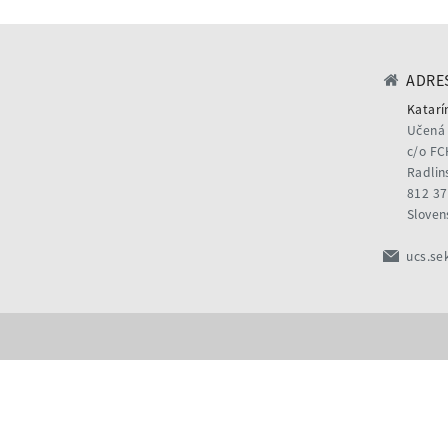
ADRES
Katarí
Učená 
c/o FC
Radlin
812 37
Sloven
ucs.se