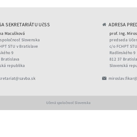
A SEKRETARIÁTU UčSS
ADRESA PRE
na Macušková
prof. Ing. Miros
spoločnosť Slovenska
predseda Učen
HPT STU v Bratislave
c/o FCHPT STU 
ského 9
Radlinského 9
 Bratislava
812 37 Bratisl
ská republika
Slovenská rep
kretariat@savba.sk
miroslav.fikar
Učená spoločnosť Slovenska