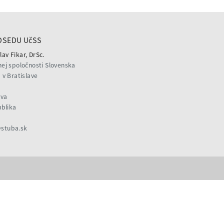
DSEDU UčSS
lav Fikar, DrSc.
ej spoločnosti Slovenska
v Bratislave
ava
ublika
@stuba.sk