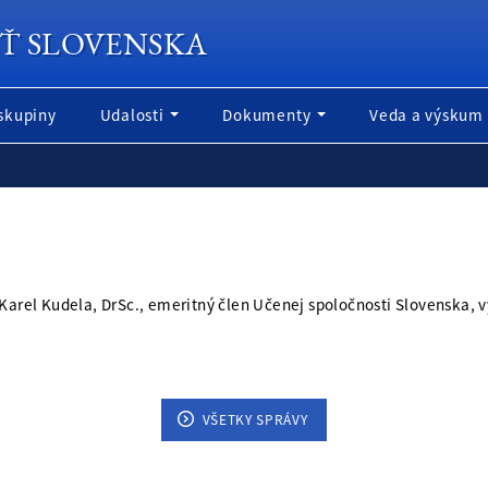
Ť SLOVENSKA
skupiny
Udalosti
Dokumenty
Veda a výskum
 Karel Kudela, DrSc., emeritný člen Učenej spoločnosti Slovenska, 
VŠETKY SPRÁVY