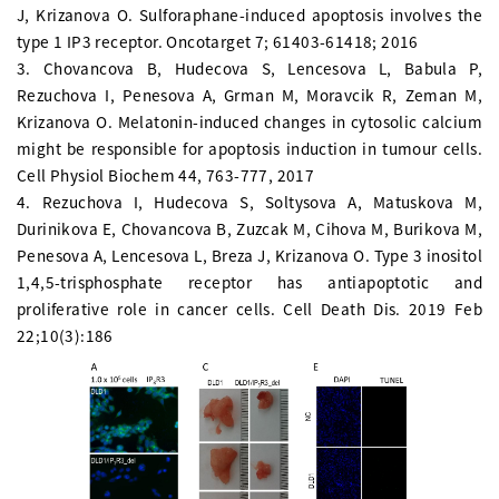
J, Krizanova O. Sulforaphane-induced apoptosis involves the
type 1 IP3 receptor. Oncotarget 7; 61403-61418; 2016
3. Chovancova B, Hudecova S, Lencesova L, Babula P,
Rezuchova I, Penesova A, Grman M, Moravcik R, Zeman M,
Krizanova O. Melatonin-induced changes in cytosolic calcium
might be responsible for apoptosis induction in tumour cells.
Cell Physiol Biochem 44, 763-777, 2017
4. Rezuchova I, Hudecova S, Soltysova A, Matuskova M,
Durinikova E, Chovancova B, Zuzcak M, Cihova M, Burikova M,
Penesova A, Lencesova L, Breza J, Krizanova O. Type 3 inositol
1,4,5-trisphosphate receptor has antiapoptotic and
proliferative role in cancer cells. Cell Death Dis. 2019 Feb
22;10(3):186