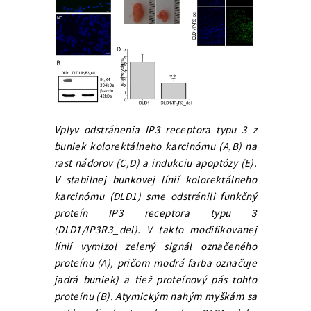
Vplyv odstránenia IP3 receptora typu 3 z
buniek kolorektálneho karcinómu (A,B) na
rast nádorov (C,D) a indukciu apoptózy (E).
V stabilnej bunkovej línií kolorektálneho
karcinómu (DLD1) sme odstránili funkčný
proteín IP3 receptora typu 3
(DLD1/IP3R3_del). V takto modifikovanej
línií vymizol zelený signál označeného
proteínu (A), pričom modrá farba označuje
jadrá buniek) a tiež proteínový pás tohto
proteínu (B). Atymickým nahým myškám sa