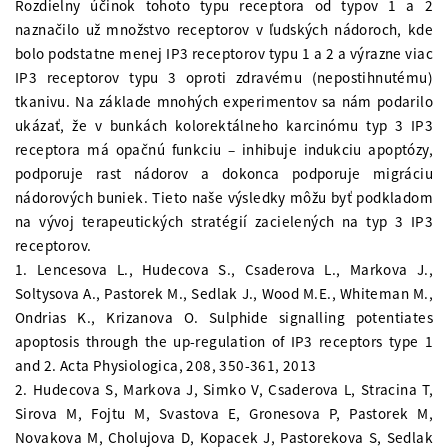
Rozdielny účinok tohoto typu receptora od typov 1 a 2
naznačilo už množstvo receptorov v ľudských nádoroch, kde
bolo podstatne menej IP3 receptorov typu 1 a 2 a výrazne viac
IP3 receptorov typu 3 oproti zdravému (nepostihnutému)
tkanivu. Na základe mnohých experimentov sa nám podarilo
ukázať, že v bunkách kolorektálneho karcinómu typ 3 IP3
receptora má opačnú funkciu – inhibuje indukciu apoptózy,
podporuje rast nádorov a dokonca podporuje migráciu
nádorových buniek. Tieto naše výsledky môžu byť podkladom
na vývoj terapeutických stratégií zacielených na typ 3 IP3
receptorov.
1. Lencesova L., Hudecova S., Csaderova L., Markova J.,
Soltysova A., Pastorek M., Sedlak J., Wood M.E., Whiteman M.,
Ondrias K., Krizanova O. Sulphide signalling potentiates
apoptosis through the up-regulation of IP3 receptors type 1
and 2. Acta Physiologica, 208, 350-361, 2013
2. Hudecova S, Markova J, Simko V, Csaderova L, Stracina T,
Sirova M, Fojtu M, Svastova E, Gronesova P, Pastorek M,
Novakova M, Cholujova D, Kopacek J, Pastorekova S, Sedlak