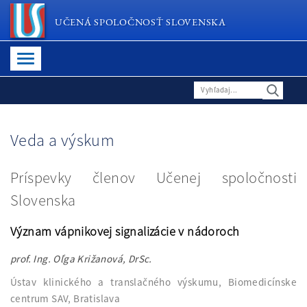
UČENÁ SPOLOČNOSŤ SLOVENSKA
Veda a výskum
Príspevky členov Učenej spoločnosti
Slovenska
Význam vápnikovej signalizácie v nádoroch
prof. Ing. Oľga Križanová, DrSc.
Ústav klinického a translačného výskumu, Biomedicínske
centrum SAV, Bratislava