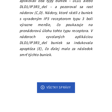
aplikovali oba typy buniek – DLD1 alebo
DLD1/IP3R3_del – a pozoroval sa rast
nádorov (C,D). Nádory, ktoré rástli z buniek
s vyradeným IP3 receptorom typu 3 boli
výrazne menšie, čo poukazuje na
pronádorovú úlohu tohto typu receptora. V
nádoroch vyvolaných aplikáciou
DLD1/IP3R3_del buniek sa indukovala
apoptóza (E), čo ďalej malo za následok
smrť týchto buniek.
VŠETKY SPRÁVY