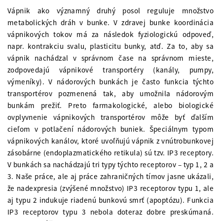
Vápnik ako významný druhý posol reguluje množstvo
metabolických dráh v bunke. V zdravej bunke koordinácia
vápnikových tokov má za následok fyziologickú odpoveď,
napr. kontrakciu svalu, plasticitu bunky, atď. Za to, aby sa
vápnik nachádzal v správnom čase na správnom mieste,
zodpovedajú vápnikové transportéry (kanály, pumpy,
výmeníky). V nádorových bunkách je často funkcia týchto
transportérov pozmenená tak, aby umožnila nádorovým
bunkám prežiť. Preto farmakologické, alebo biologické
ovplyvnenie vápnikových transportérov môže byť ďalším
cieľom v potlačení nádorových buniek. Špeciálnym typom
vápnikových kanálov, ktoré uvoľňujú vápnik z vnútrobunkovej
zásobárne (endoplazmatického retikula) sú tzv. IP3 receptory.
V bunkách sa nachádzajú tri typy týchto receptorov – typ 1, 2 a
3. Naše práce, ale aj práce zahraničných tímov jasne ukázali,
že nadexpresia (zvýšené množstvo) IP3 receptorov typu 1, ale
aj typu 2 indukuje riadenú bunkovú smrť (apoptózu). Funkcia
IP3 receptorov typu 3 nebola doteraz dobre preskúmaná.