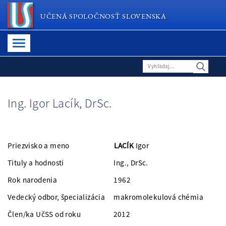
UČENÁ SPOLOČNOSŤ SLOVENSKA
Ing. Igor Lacík, DrSc.
Priezvisko a meno
LACÍK
Igor
Tituly a hodnosti Ing., DrSc.
Rok narodenia 1962
Vedecký odbor, špecializácia makromolekulová chémia
Člen/ka UčSS od roku 2012