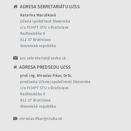
ADRESA SEKRETARIÁTU UčSS
Katarína Macušková
Učená spoločnosť Slovenska
c/o FCHPT STU v Bratislave
Radlinského 9
812 37 Bratislava
Slovenská republika
ucs.sekretariat@savba.sk
ADRESA PREDSEDU UčSS
prof. Ing. Miroslav Fikar, DrSc.
predseda Učenej spoločnosti Slovenska
c/o FCHPT STU v Bratislave
Radlinského 9
812 37 Bratislava
Slovenská republika
miroslav.fikar@stuba.sk