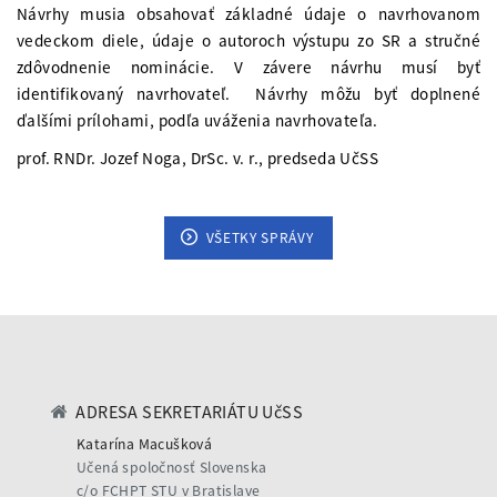
Návrhy musia obsahovať základné údaje o navrhovanom
vedeckom diele, údaje o autoroch výstupu zo SR a stručné
zdôvodnenie nominácie. V závere návrhu musí byť
identifikovaný navrhovateľ. Návrhy môžu byť doplnené
ďalšími prílohami, podľa uváženia navrhovateľa.
prof. RNDr. Jozef Noga, DrSc. v. r., predseda UčSS
VŠETKY SPRÁVY
ADRESA SEKRETARIÁTU UčSS
Katarína Macušková
Učená spoločnosť Slovenska
c/o FCHPT STU v Bratislave