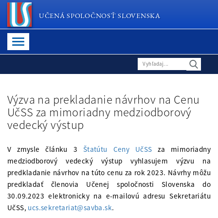
UČENÁ SPOLOČNOSŤ SLOVENSKA
Výzva na prekladanie návrhov na Cenu
UčSS za mimoriadny medziodborový
vedecký výstup
V zmysle článku 3
Štatútu Ceny UčSS
za mimoriadny
medziodborový vedecký výstup vyhlasujem výzvu na
predkladanie návrhov na túto cenu za rok 2023. Návrhy môžu
predkladať členovia Učenej spoločnosti Slovenska do
30.09.2023 elektronicky na e-mailovú adresu Sekretariátu
UčSS,
ucs.sekretariat@savba.sk
.