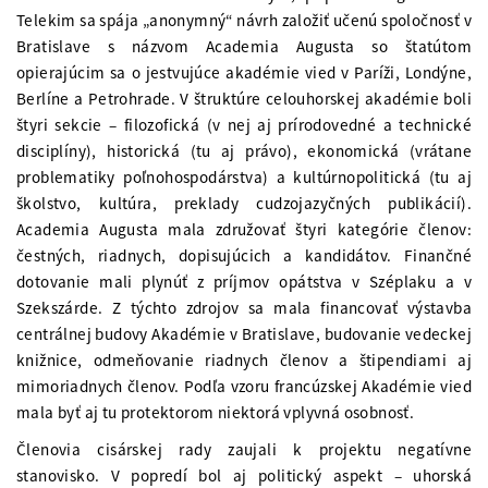
Telekim sa spája „anonymný“ návrh založiť učenú spoločnosť v
Bratislave s názvom Academia Augusta so štatútom
opierajúcim sa o jestvujúce akadémie vied v Paríži, Londýne,
Berlíne a Petrohrade. V štruktúre celouhorskej akadémie boli
štyri sekcie – filozofická (v nej aj prírodovedné a technické
disciplíny), historická (tu aj právo), ekonomická (vrátane
problematiky poľnohospodárstva) a kultúrnopolitická (tu aj
školstvo, kultúra, preklady cudzojazyčných publikácií).
Academia Augusta mala združovať štyri kategórie členov:
čestných, riadnych, dopisujúcich a kandidátov. Finančné
dotovanie mali plynúť z príjmov opátstva v Széplaku a v
Szekszárde. Z týchto zdrojov sa mala financovať výstavba
centrálnej budovy Akadémie v Bratislave, budovanie vedeckej
knižnice, odmeňovanie riadnych členov a štipendiami aj
mimoriadnych členov. Podľa vzoru francúzskej Akadémie vied
mala byť aj tu protektorom niektorá vplyvná osobnosť.
Členovia cisárskej rady zaujali k projektu negatívne
stanovisko. V popredí bol aj politický aspekt – uhorská