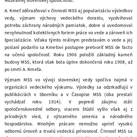
Muzeálnej slovenskej spoločnosti.
A. Kmeť zdôrazňoval v činnosti MSS aj popularizáciu výsledkov
vedy, význam výchovy vedeckého dorastu, vyzdvihoval
potrebu záchrany národných pamiatok, dobre si uvedomoval
nevyhnutnosť kolektívnych foriem práce vo vede a zároveň ich
špecializácie. Vďaka týmto reálnym predstavám o vede a jej
poslaní podarilo sa Kmeťovi postupne pretvoriť MSS de facto
na učenú spoločnosť. Roku 1906 položili základný kameň
budovy MSS, ktorá však bola úplne dokončená roku 1908, až
po smrti A. Kmeťa.
Význam MSS vo vývoji slovenskej vedy spočíva najmä v
organizácii vedeckého výskumu. Výsledky sa odzrkadľujú v
publikáciách v Sborníku a v Časopise MSS (oba prestali
vychádzať roku 1914). V popredí záujmu stáli
spoločenskovedné odbory, viacero štúdií vyšlo však aj z
prírodných vied, z výtvarného umenia a národného
hospodárstva. Mnohým prácam nemožno uprieť vysokú
odbornú úroveň a trvalú vedeckú prínosnosť. Činnosť MSS sa