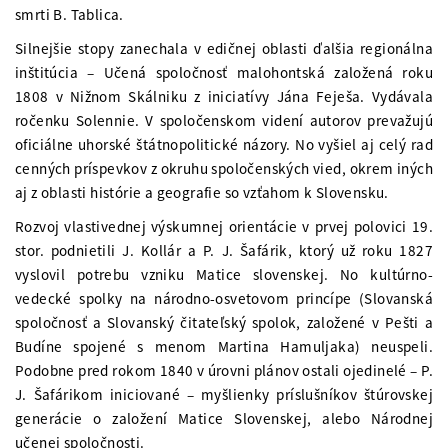
smrti B. Tablica.
Silnejšie stopy zanechala v edičnej oblasti ďalšia regionálna
inštitúcia – Učená spoločnosť malohontská založená roku
1808 v Nižnom Skálniku z iniciatívy Jána Feješa. Vydávala
ročenku Solennie. V spoločenskom videní autorov prevažujú
oficiálne uhorské štátnopolitické názory. No vyšiel aj celý rad
cenných príspevkov z okruhu spoločenských vied, okrem iných
aj z oblasti histórie a geografie so vzťahom k Slovensku.
Rozvoj vlastivednej výskumnej orientácie v prvej polovici 19.
stor. podnietili J. Kollár a P. J. Šafárik, ktorý už roku 1827
vyslovil potrebu vzniku Matice slovenskej. No kultúrno-
vedecké spolky na národno-osvetovom princípe (Slovanská
spoločnosť a Slovanský čitateľský spolok, založené v Pešti a
Budíne spojené s menom Martina Hamuljaka) neuspeli.
Podobne pred rokom 1840 v úrovni plánov ostali ojedinelé – P.
J. Šafárikom iniciované – myšlienky príslušníkov štúrovskej
generácie o založení Matice Slovenskej, alebo Národnej
učenej spoločnosti.