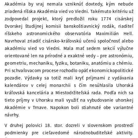
Akadémia by vraj nemala vzniknúť dovtedy, kým nebude
zriadená ríšska Akadémia vied vo Viedni. Takémuto kritériu už
zodpovedal projekt, ktorý predložil roku 1774 cisárskej
Dvorskej študijnej komisii banskoštiavnický rodák, riaditeľ
ríšskeho astronomického observatória Maximilián Hell.
Navrhoval zriadiť cisársko-kráľovskú učenú spoločnosť alebo
akadémiu vied vo Viedni. Mala mať sedem sekcií výlučne
orientované len na prírodné a exaktné vedy – pre astronómiu,
geometriu, mechaniku, fyziku, botaniku, anatómiu a chémiu.
Pri schvaľovacom procese rozhodlo opäť ekonomickopolitické
pozadie. Výdavky sa totiž mali kryť príjmami z vydávania
kalendárov v celej monarchii s čím nesúhlasila Uhorská
kráľovská kancelária a Miestodržiteľská rada. Podľa nich sa
tieto príjmy v Uhorsku mali využiť na vybudovanie uhorskej
Akadémie v Trnave. Napokon boli stiahnuté obe variantné
návrhy.
V druhej polovici 18. stor. dozreli v slovenskom prostredí
podmienky pre cieľavedomé národnobuditeľské aktivity.