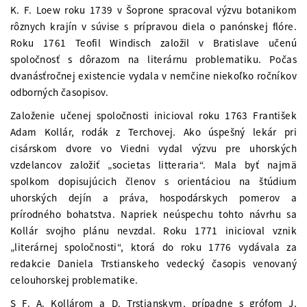
K. F. Loew roku 1739 v Šoprone spracoval výzvu botanikom
rôznych krajín v súvise s prípravou diela o panónskej flóre.
Roku 1761 Teofil Windisch založil v Bratislave učenú
spoločnosť s dôrazom na literárnu problematiku. Počas
dvanásťročnej existencie vydala v nemčine niekoľko ročníkov
odborných časopisov.
Založenie učenej spoločnosti inicioval roku 1763 František
Adam Kollár, rodák z Terchovej. Ako úspešný lekár pri
cisárskom dvore vo Viedni vydal výzvu pre uhorských
vzdelancov založiť „societas litteraria“. Mala byť najmä
spolkom dopisujúcich členov s orientáciou na štúdium
uhorských dejín a práva, hospodárskych pomerov a
prírodného bohatstva. Napriek neúspechu tohto návrhu sa
Kollár svojho plánu nevzdal. Roku 1771 inicioval vznik
„literárnej spoločnosti“, ktorá do roku 1776 vydávala za
redakcie Daniela Trstianskeho vedecký časopis venovaný
celouhorskej problematike.
S F. A. Kollárom a D. Trstianskym, prípadne s grófom J.