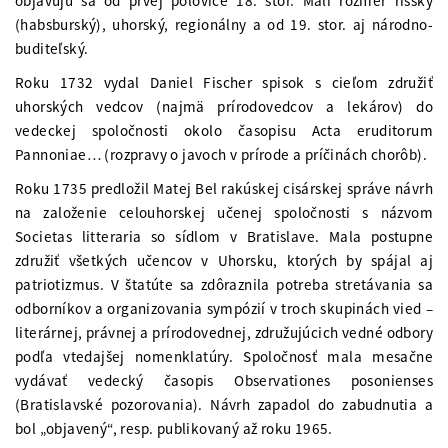
objavujú sa od prvej polovice 18. stor. Mali rozmer ríšsky
(habsburský), uhorský, regionálny a od 19. stor. aj národno-
buditeľský.
Roku 1732 vydal Daniel Fischer spisok s cieľom združiť
uhorských vedcov (najmä prírodovedcov a lekárov) do
vedeckej spoločnosti okolo časopisu Acta eruditorum
Pannoniae… (rozpravy o javoch v prírode a príčinách chorôb).
Roku 1735 predložil Matej Bel rakúskej cisárskej správe návrh
na založenie celouhorskej učenej spoločnosti s názvom
Societas litteraria so sídlom v Bratislave. Mala postupne
združiť všetkých učencov v Uhorsku, ktorých by spájal aj
patriotizmus. V štatúte sa zdôraznila potreba stretávania sa
odborníkov a organizovania sympózií v troch skupinách vied –
literárnej, právnej a prírodovednej, združujúcich vedné odbory
podľa vtedajšej nomenklatúry. Spoločnosť mala mesačne
vydávať vedecký časopis Observationes posonienses
(Bratislavské pozorovania). Návrh zapadol do zabudnutia a
bol „objavený“, resp. publikovaný až roku 1965.