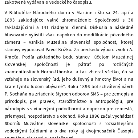
zakotvené vydávanie vedeckého časopisu.
V Bibliotéke Národného domu v Martine zišlo sa 24. apríla
1893 zakladajúce valné zhromaždenie Spoločnosti s 30
zakladajúcimi a 141 riadnymi členmi. Diskusia a následné
hlasovanie vyústili však napokon do modifikácie pôvodného
zámeru – vznikla Muzeálna slovenská spoločnosť, ktorej
stanovy vypracoval Pavol Križko. Za predsedu výboru zvolili A.
Kmeťa. Podľa základného bodu stanov „účelom Muzeálnej
slovenskej spoločnosti je pátrať po rozličných
znamenitostiach Horno-Uhorska, a tak zbierať všetko, čo sa
vzťahuje na slovenský ľud, jeho duševný a hmotný život a na
kraje týmto ľudom obývané“. Roku 1896 bol schválený návrh
P. Socháňa na zriadenie štyroch odborov SMS – pre zemepis a
prírodopis, pre pravek, starožitníctvo a antropológiu, pre
národopis s s viacerými pododbormi a napokon pre remeslá,
priemysel, hospodárstvo a obchod. Roku 1896 začal vychádzať
Sborník Muzeálnej slovenskej spoločnosti s rozsiahlejšími
vedeckými štúdiami a o dva roky aj dvojmesačník Časopis