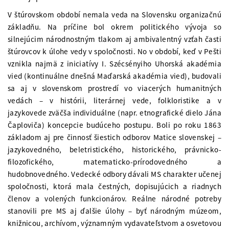
V štúrovskom období nemala veda na Slovensku organizačnú
základňu. Na príčine bol okrem politického vývoja so
silnejúcim národnostným tlakom aj ambivalentný vzťah časti
štúrovcov k úlohe vedy v spoločnosti. No v období, keď v Pešti
vznikla najmä z iniciatívy I. Szécsényiho Uhorská akadémia
vied (kontinuálne dnešná Maďarská akadémia vied), budovali
sa aj v slovenskom prostredí vo viacerých humanitných
vedách – v histórii, literárnej vede, folkloristike a v
jazykovede zväčša individuálne (napr. etnografické dielo Jána
Čaploviča) koncepcie budúceho postupu. Boli po roku 1863
základom aj pre činnosť šiestich odborov Matice slovenskej –
jazykovedného, beletristického, historického, právnicko-
filozofického, matematicko-prírodovedného a
hudobnovedného. Vedecké odbory dávali MS charakter učenej
spoločnosti, ktorá mala čestných, dopisujúcich a riadnych
členov a volených funkcionárov. Reálne národné potreby
stanovili pre MS aj ďalšie úlohy – byť národným múzeom,
knižnicou, archívom, významným vydavateľstvom a osvetovou