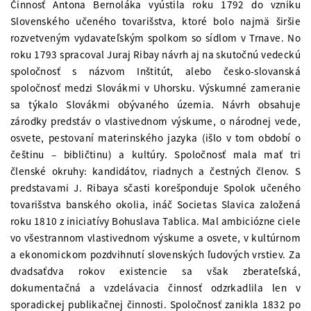
Činnosť Antona Bernoláka vyústila roku 1792 do vzniku
Slovenského učeného tovarišstva, ktoré bolo najmä širšie
rozvetveným vydavateľským spolkom so sídlom v Trnave. No
roku 1793 spracoval Juraj Ribay návrh aj na skutočnú vedeckú
spoločnosť s názvom Inštitút, alebo česko-slovanská
spoločnosť medzi Slovákmi v Uhorsku. Výskumné zameranie
sa týkalo Slovákmi obývaného územia. Návrh obsahuje
zárodky predstáv o vlastivednom výskume, o národnej vede,
osvete, pestovaní materinského jazyka (išlo v tom období o
češtinu – bibličtinu) a kultúry. Spoločnosť mala mať tri
členské okruhy: kandidátov, riadnych a čestných členov. S
predstavami J. Ribaya sčasti korešponduje Spolok učeného
tovarišstva banského okolia, ináč Societas Slavica založená
roku 1810 z iniciatívy Bohuslava Tablica. Mal ambiciózne ciele
vo všestrannom vlastivednom výskume a osvete, v kultúrnom
a ekonomickom pozdvihnutí slovenských ľudových vrstiev. Za
dvadsaťdva rokov existencie sa však zberateľská,
dokumentačná a vzdelávacia činnosť odzrkadlila len v
sporadickej publikačnej činnosti. Spoločnosť zanikla 1832 po