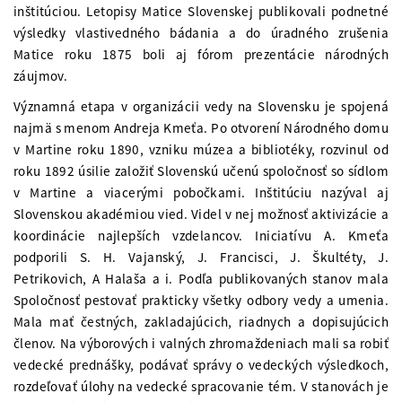
inštitúciou. Letopisy Matice Slovenskej publikovali podnetné
výsledky vlastivedného bádania a do úradného zrušenia
Matice roku 1875 boli aj fórom prezentácie národných
záujmov.
Významná etapa v organizácii vedy na Slovensku je spojená
najmä s menom Andreja Kmeťa. Po otvorení Národného domu
v Martine roku 1890, vzniku múzea a bibliotéky, rozvinul od
roku 1892 úsilie založiť Slovenskú učenú spoločnosť so sídlom
v Martine a viacerými pobočkami. Inštitúciu nazýval aj
Slovenskou akadémiou vied. Videl v nej možnosť aktivizácie a
koordinácie najlepších vzdelancov. Iniciatívu A. Kmeťa
podporili S. H. Vajanský, J. Francisci, J. Škultéty, J.
Petrikovich, A Halaša a i. Podľa publikovaných stanov mala
Spoločnosť pestovať prakticky všetky odbory vedy a umenia.
Mala mať čestných, zakladajúcich, riadnych a dopisujúcich
členov. Na výborových i valných zhromaždeniach mali sa robiť
vedecké prednášky, podávať správy o vedeckých výsledkoch,
rozdeľovať úlohy na vedecké spracovanie tém. V stanovách je