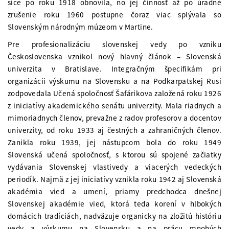
síce po roku 1918 obnovila, no jej činnosť až po úradné
zrušenie roku 1960 postupne čoraz viac splývala so
Slovenským národným múzeom v Martine.
Pre profesionalizáciu slovenskej vedy po vzniku
Československa vznikol nový hlavný článok – Slovenská
univerzita v Bratislave. Integračným špecifikám pri
organizácii výskumu na Slovensku a na Podkarpatskej Rusi
zodpovedala Učená spoločnosť Šafárikova založená roku 1926
z iniciatívy akademického senátu univerzity. Mala riadnych a
mimoriadnych členov, prevažne z radov profesorov a docentov
univerzity, od roku 1933 aj čestných a zahraničných členov.
Zanikla roku 1939, jej nástupcom bola do roku 1949
Slovenská učená spoločnosť, s ktorou sú spojené začiatky
vydávania Slovenskej vlastivedy a viacerých vedeckých
periodík. Najmä z jej iniciatívy vznikla roku 1942 aj Slovenská
akadémia vied a umení, priamy predchodca dnešnej
Slovenskej akadémie vied, ktorá teda korení v hlbokých
domácich tradíciách, nadväzuje organicky na zložitú históriu
vedy a výskumu na Slovensku a na prácu mnohých