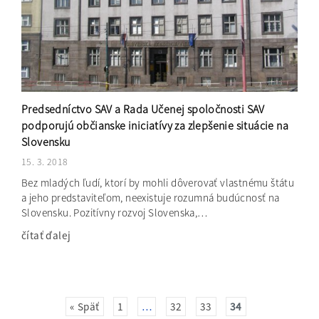
Predsedníctvo SAV a Rada Učenej spoločnosti SAV
podporujú občianske iniciatívy za zlepšenie situácie na
Slovensku
15. 3. 2018
Bez mladých ľudí, ktorí by mohli dôverovať vlastnému štátu
a jeho predstaviteľom, neexistuje rozumná budúcnosť na
Slovensku. Pozitívny rozvoj Slovenska,…
čítať ďalej
« Späť
1
…
32
33
34