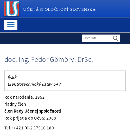
UČENÁ SPOLOČNOSŤ SLOVENSKA
doc. Ing. Fedor Gömöry, DrSc.
fyzik
Elektrotechnický ústav SAV
Rok narodenia: 1952
riadny člen
člen Rady Učenej spoločnosti
Rok prijatia do UčSS: 2008
Tel.: +421 (0)2 57510 180