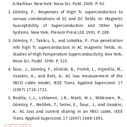
A.Narlikar. New York: Nova Sci. Publ. 2000. P. 63.
Gömöry, F.: Responses of High Tc superconductors to
various combinations of SC and DC fields. In: Magnetic
Susceptibility of Superconductors and Other Spin
Systems. New York, Plenum Press Ltd. 1991. P. 289.
Gömöry, F., Takács, S., and Lobotka, P.: Flux penetration
info high Tc superconductors in AC magnetic fields. In:
Studies of High Temperature Superconductivity. Nex York,
Nova Sci. Puzbl. 1990. P. 315.
Šouc, J., Gömöry, F., klinčok, B., Frolek, L., Vojenčia, M.,
Usoskin, A., and Rutt, A.: AC loss measurement of the
YBCO cable model, IEEE Trans. Applied Supercond. 17
(2007) 1718-1721.
Rostila, L.J., Lehtonen, J.R., Masti, M.J., Mikkonen, R.,
Gömöry, F., Melišek, T., Seiler, E., Šouc, J., and Usoskin,
A.: AC loss and current sharing in an YBCI cable, IEEE
Trans. Applied Supercond. 17 (2007) 1688-1691.