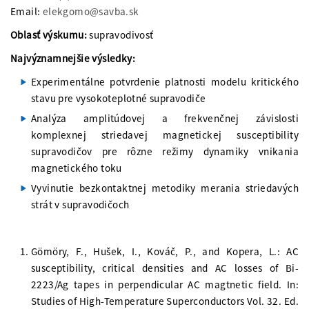
Email:
elekgomo@savba.sk
Oblasť výskumu:
supravodivosť
Najvýznamnejšie výsledky:
Experimentálne potvrdenie platnosti modelu kritického
stavu pre vysokoteplotné supravodiče
Analýza amplitúdovej a frekvenčnej závislosti
komplexnej striedavej magnetickej susceptibility
supravodičov pre rôzne režimy dynamiky vnikania
magnetického toku
Vyvinutie bezkontaktnej metodiky merania striedavých
strát v supravodičoch
Gömöry, F., Hušek, I., Kováč, P., and Kopera, L.: AC
susceptibility, critical densities and AC losses of Bi-
2223/Ag tapes in perpendicular AC magtnetic field. In:
Studies of High-Temperature Superconductors Vol. 32. Ed.