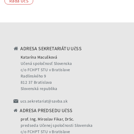
Rada UčS
ADRESA SEKRETARIÁTU UčSS
Katarína Macušková
Učená spoločnosť Slovenska
c/o FCHPT STU v Bratislave
Radlinského 9
812 37 Bratislava
Slovenská republika
ucs.sekretariat@savba.sk
ADRESA PREDSEDU UčSS
prof. Ing. Miroslav Fikar, DrSc.
predseda Učenej spoločnosti Slovenska
c/o FCHPT STU v Bratislave