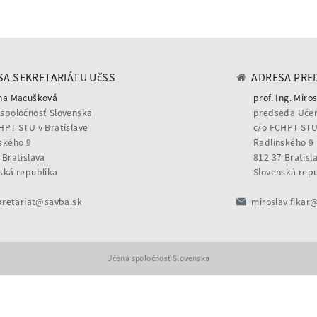
A SEKRETARIÁTU UčSS
ADRESA PRE
na Macušková
prof. Ing. Miros
spoločnosť Slovenska
predseda Učen
HPT STU v Bratislave
c/o FCHPT STU 
ského 9
Radlinského 9
 Bratislava
812 37 Bratisl
ská republika
Slovenská rep
kretariat@savba.sk
miroslav.fikar
Učená spoločnosť Slovenska