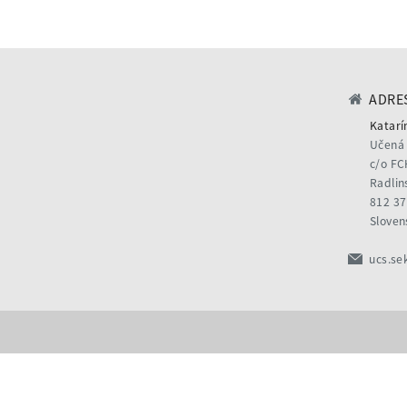
ADRES
Katarí
Učená 
c/o FC
Radlin
812 37
Sloven
ucs.se