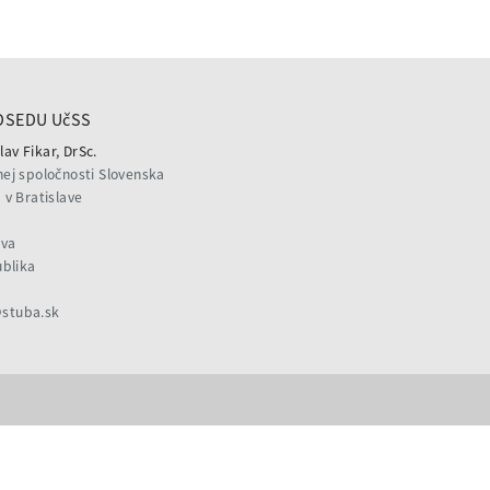
DSEDU UčSS
lav Fikar, DrSc.
ej spoločnosti Slovenska
v Bratislave
ava
ublika
@stuba.sk