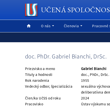
UČENÁ SPOLOČNOS
O nás
Členovia
Pracovné 
doc. PhDr. Gabriel Bianchi, DrSc.
Priezvisko a meno
Gabriel Bianchi
Tituly a hodnosti
doc., PhDr., DrSc.
Rok narodenia
1955
Vedecký odbor, špecializácia
sexuálna výchova
deliberatívna de
Člen/ka UčSS od roku
2024
Pracovisko
Ústav výskumu so