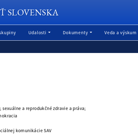
Ť SLOVENSKA
skupiny
Udalosti
Dokumenty
Veda a výskum
; sexuálne a reprodukčné zdravie a práva;
mokracia
ciálnej komunikácie SAV