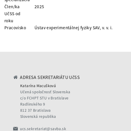
Člen/ka
2025
UčSS od
roku
Pracovisko
Ústav experimentálnej fyziky SAV, v. v. i.
ADRESA SEKRETARIÁTU UčSS
Katarína Macušková
Učená spoločnosť Slovenska
c/o FCHPT STU v Bratislave
Radlinského 9
812 37 Bratislava
Slovenská republika
ucs.sekretariat@savba.sk