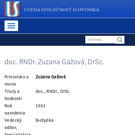
UČENÁ SPOLOČNOSŤ SLOVENSKA
doc. RNDr. Zuzana Gažová, DrSc.
Priezvisko a
Zuzana Gažová
meno
Tituly a
doc., RNDr., DrSc.
hodnosti
Rok
1961
narodenia
Vedecký
biofyzika
odbor,
špecializácia