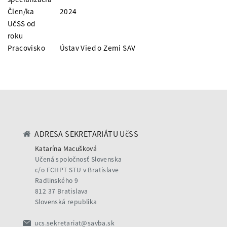
Člen/ka
2024
UčSS od
roku
Pracovisko
Ústav Vied o Zemi SAV
ADRESA SEKRETARIÁTU UčSS
Katarína Macušková
Učená spoločnosť Slovenska
c/o FCHPT STU v Bratislave
Radlinského 9
812 37 Bratislava
Slovenská republika
ucs.sekretariat@savba.sk