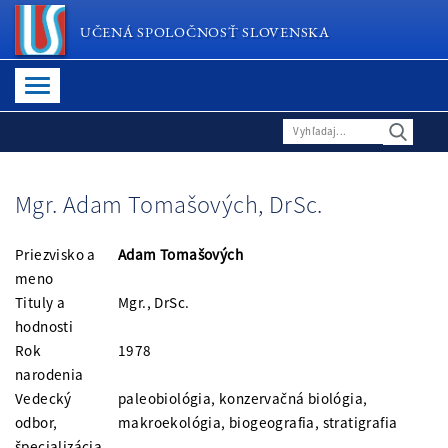
UČENÁ SPOLOČNOSŤ SLOVENSKA
Mgr. Adam Tomašových, DrSc.
Priezvisko a
Adam Tomašových
meno
Tituly a
Mgr., DrSc.
hodnosti
Rok
1978
narodenia
Vedecký
paleobiológia, konzervačná biológia,
odbor,
makroekológia, biogeografia, stratigrafia
špecializácia