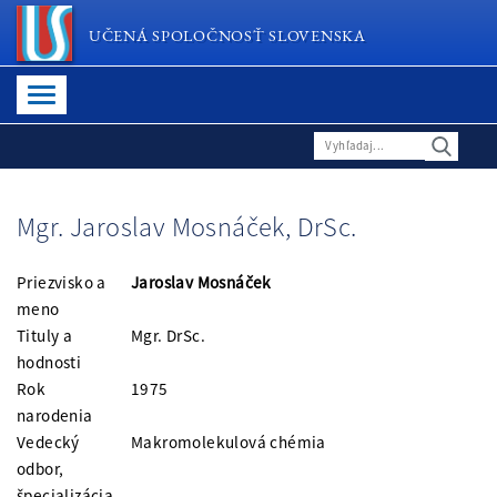
UČENÁ SPOLOČNOSŤ SLOVENSKA
Mgr. Jaroslav Mosnáček, DrSc.
Priezvisko a
Jaroslav Mosnáček
meno
Tituly a
Mgr. DrSc.
hodnosti
Rok
1975
narodenia
Vedecký
Makromolekulová chémia
odbor,
špecializácia