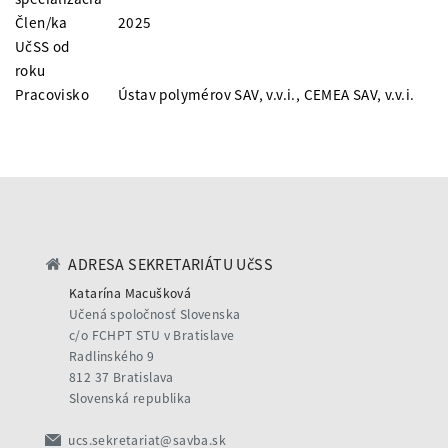
Člen/ka
2025
UčSS od
roku
Pracovisko
Ústav polymérov SAV, v.v.i., CEMEA SAV, v.v.i.
ADRESA SEKRETARIÁTU UčSS
Katarína Macušková
Učená spoločnosť Slovenska
c/o FCHPT STU v Bratislave
Radlinského 9
812 37 Bratislava
Slovenská republika
ucs.sekretariat@savba.sk