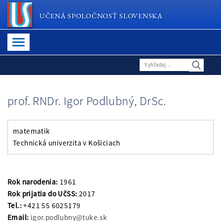
UČENÁ SPOLOČNOSŤ SLOVENSKA
prof. RNDr. Igor Podlubný, DrSc.
matematik
Technická univerzita v Košiciach
Rok narodenia:
1961
Rok prijatia do UčSS:
2017
Tel.:
+421 55 6025179
Email:
igor.podlubny@tuke.sk