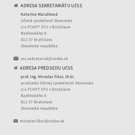
ADRESA SEKRETARIÁTU UčSS
Katarína Macušková
Učená spoločnosť Slovenska
c/o FCHPT STU v Bratislave
Radlinského 9
812 37 Bratislava
Slovenská republika
ucs.sekretariat@savba.sk
ADRESA PREDSEDU UčSS
prof. Ing. Miroslav Fikar, DrSc.
predseda Učenej spoločnosti Slovenska
c/o FCHPT STU v Bratislave
Radlinského 9
812 37 Bratislava
Slovenská republika
miroslav.fikar@stuba.sk