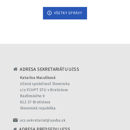
VŠETKY SPRÁVY
ADRESA SEKRETARIÁTU UčSS
Katarína Macušková
Učená spoločnosť Slovenska
c/o FCHPT STU v Bratislave
Radlinského 9
812 37 Bratislava
Slovenská republika
ucs.sekretariat@savba.sk
ADRESA PREDSEDU UčSS