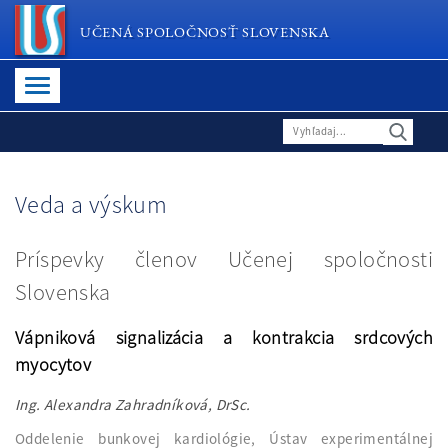
UČENÁ SPOLOČNOSŤ SLOVENSKA
Veda a výskum
Príspevky členov Učenej spoločnosti
Slovenska
Vápniková signalizácia a kontrakcia srdcových
myocytov
Ing. Alexandra Zahradníková, DrSc.
Oddelenie bunkovej kardiológie, Ústav experimentálnej