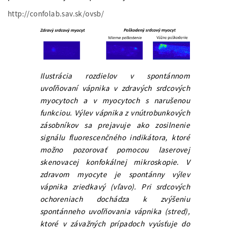
http://confolab.sav.sk/ovsb/
Ilustrácia rozdielov v spontánnom
uvoľňovaní vápnika v zdravých srdcových
myocytoch a v myocytoch s narušenou
funkciou. Výlev vápnika z vnútrobunkových
zásobníkov sa prejavuje ako zosilnenie
signálu fluorescenčného indikátora, ktoré
možno pozorovať pomocou laserovej
skenovacej konfokálnej mikroskopie. V
zdravom myocyte je spontánny výlev
vápnika zriedkavý (vľavo). Pri srdcových
ochoreniach dochádza k zvýšeniu
spontánneho uvoľňovania vápnika (stred),
ktoré v závažných prípadoch vyúsťuje do