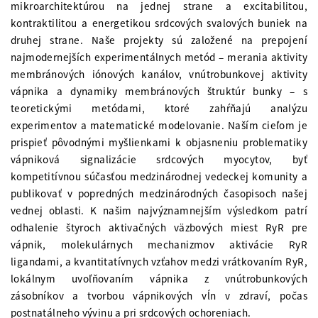
mikroarchitektúrou na jednej strane a excitabilitou,
kontraktilitou a energetikou srdcových svalových buniek na
druhej strane. Naše projekty sú založené na prepojení
najmodernejších experimentálnych metód – merania aktivity
membránových iónových kanálov, vnútrobunkovej aktivity
vápnika a dynamiky membránových štruktúr bunky – s
teoretickými metódami, ktoré zahŕňajú analýzu
experimentov a matematické modelovanie. Naším cieľom je
prispieť pôvodnými myšlienkami k objasneniu problematiky
vápniková signalizácie srdcových myocytov, byť
kompetitívnou súčasťou medzinárodnej vedeckej komunity a
publikovať v popredných medzinárodných časopisoch našej
vednej oblasti. K našim najvýznamnejším výsledkom patrí
odhalenie štyroch aktivačných väzbových miest RyR pre
vápnik, molekulárnych mechanizmov aktivácie RyR
ligandami, a kvantitatívnych vzťahov medzi vrátkovaním RyR,
lokálnym uvoľňovaním vápnika z vnútrobunkových
zásobníkov a tvorbou vápnikových vĺn v zdraví, počas
postnatálneho vývinu a pri srdcových ochoreniach.