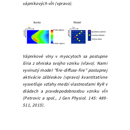
vápnikových vĺn (vpravo).
Vápnikové vlny v myocytoch sa postupne
šíria z ohniska svojho vzniku (vľavo). Nami
vyvinutý model "fire-diffuse-fire" postupnej
aktivácie zábleskov (vpravo) kvantitatívne
vysvetľuje vzťahy medzi vlastnosťami RyR v
diádach a pravdepodobnosťou vzniku vĺn
(Petrovic a spol., J Gen Physiol. 145: 489-
511, 2015).