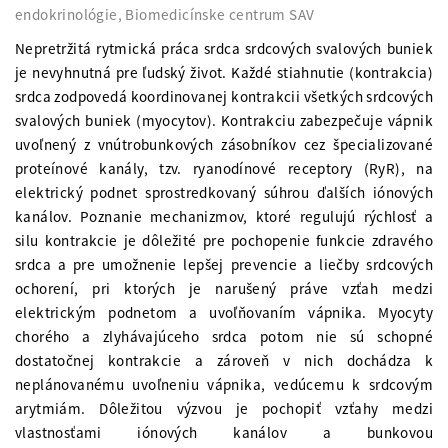
endokrinológie, Biomedicínske centrum SAV
Nepretržitá rytmická práca srdca srdcových svalových buniek
je nevyhnutná pre ľudský život. Každé stiahnutie (kontrakcia)
srdca zodpovedá koordinovanej kontrakcii všetkých srdcových
svalových buniek (myocytov). Kontrakciu zabezpečuje vápnik
uvoľnený z vnútrobunkových zásobníkov cez špecializované
proteínové kanály, tzv. ryanodínové receptory (RyR), na
elektrický podnet sprostredkovaný súhrou ďalších iónových
kanálov. Poznanie mechanizmov, ktoré regulujú rýchlosť a
silu kontrakcie je dôležité pre pochopenie funkcie zdravého
srdca a pre umožnenie lepšej prevencie a liečby srdcových
ochorení, pri ktorých je narušený práve vzťah medzi
elektrickým podnetom a uvoľňovaním vápnika. Myocyty
chorého a zlyhávajúceho srdca potom nie sú schopné
dostatočnej kontrakcie a zároveň v nich dochádza k
neplánovanému uvoľneniu vápnika, vedúcemu k srdcovým
arytmiám. Dôležitou výzvou je pochopiť vzťahy medzi
vlastnosťami iónových kanálov a bunkovou