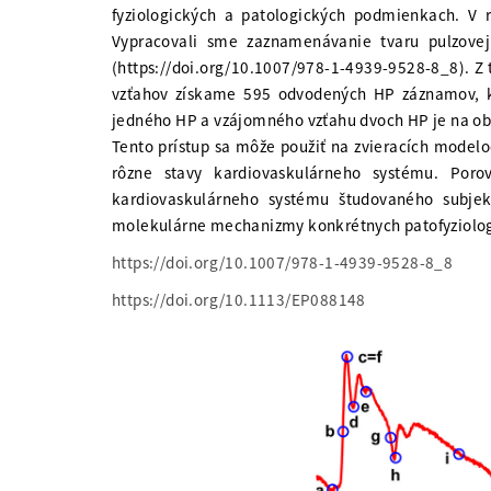
fyziologických a patologických podmienkach. V r
Vypracovali sme zaznamenávanie tvaru pulzovej
(https://doi.org/10.1007/978-1-4939-9528-8_8). 
vzťahov získame 595 odvodených HP záznamov, kt
jedného HP a vzájomného vzťahu dvoch HP je na ob
Tento prístup sa môže použiť na zvieracích model
rôzne stavy kardiovaskulárneho systému. Por
kardiovaskulárneho systému študovaného subje
molekulárne mechanizmy konkrétnych patofyziologi
https://doi.org/10.1007/978-1-4939-9528-8_8
https://doi.org/10.1113/EP088148