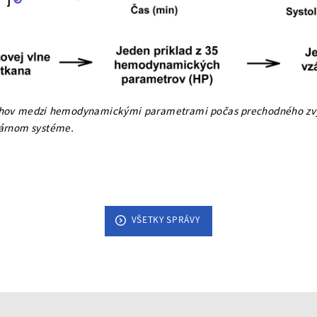
ahov medzi hemodynamickými parametrami počas prechodného zvý
lárnom systéme.
VŠETKY SPRÁVY