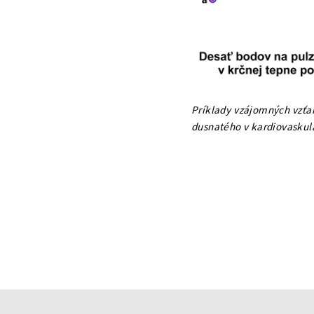
Príklady vzájomných vzť
dusnatého v kardiovasku