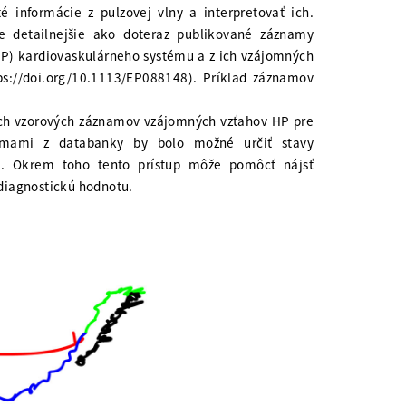
 informácie z pulzovej vlny a interpretovať ich.
e detailnejšie ako doteraz publikované záznamy
P) kardiovaskulárneho systému a z ich vzájomných
s://doi.org/10.1113/EP088148). Príklad záznamov
nych vzorových záznamov vzájomných vzťahov HP pre
namami z databanky by bolo možné určiť stavy
u. Okrem toho tento prístup môže pomôcť nájsť
diagnostickú hodnotu.