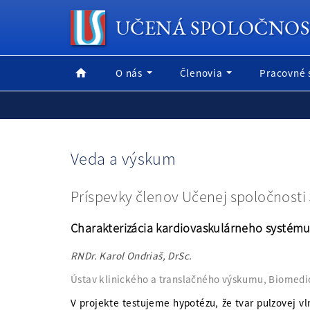
UČENÁ SPOLOČNOS
O nás
Členovia
Pracovné 
Veda a výskum
Príspevky členov Učenej spoločnosti
Charakterizácia kardiovaskulárneho systému 
RNDr. Karol Ondriaš, DrSc.
Ústav klinického a translačného výskumu, Biomedi
V projekte testujeme hypotézu, že tvar pulzovej v