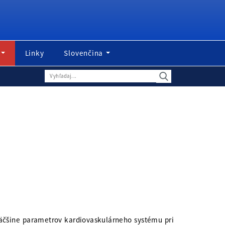
Linky
Slovenčina
 väčšine parametrov kardiovaskulárneho systému pri