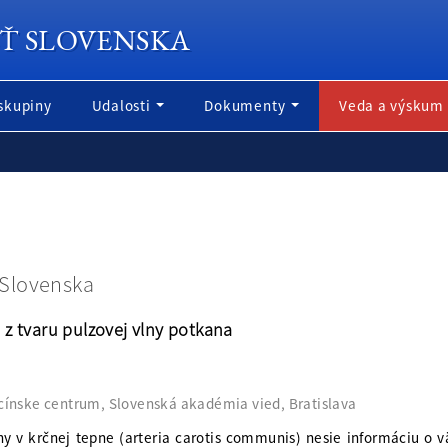
Ť SLOVENSKA
skupiny
Udalosti
Dokumenty
Veda a výskum
 Slovenska
z tvaru pulzovej vlny potkana
cínske centrum, Slovenská akadémia vied, Bratislava
lny v krčnej tepne (arteria carotis communis) nesie informáciu o