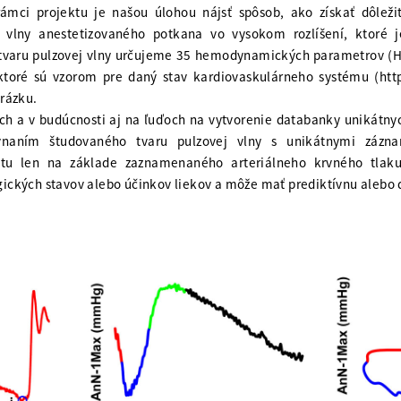
ámci projektu je našou úlohou nájsť spôsob, ako získať dôležité
 vlny anestetizovaného potkana vo vysokom rozlíšení, ktoré j
Z tvaru pulzovej vlny určujeme 35 hemodynamických parametrov (H
oré sú vzorom pre daný stav kardiovaskulárneho systému (http
rázku.
och a v budúcnosti aj na ľuďoch na vytvorenie databanky unikát
ovnaním študovaného tvaru pulzovej vlny s unikátnymi záz
ktu len na základe zaznamenaného arteriálneho krvného tlak
ckých stavov alebo účinkov liekov a môže mať prediktívnu alebo 