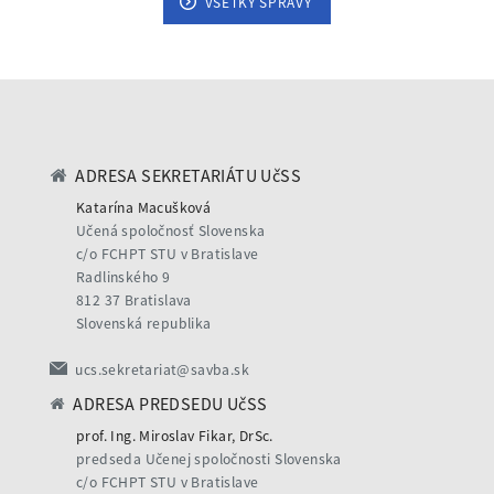
VŠETKY SPRÁVY
ADRESA SEKRETARIÁTU UčSS
Katarína Macušková
Učená spoločnosť Slovenska
c/o FCHPT STU v Bratislave
Radlinského 9
812 37 Bratislava
Slovenská republika
ucs.sekretariat@savba.sk
ADRESA PREDSEDU UčSS
prof. Ing. Miroslav Fikar, DrSc.
predseda Učenej spoločnosti Slovenska
c/o FCHPT STU v Bratislave