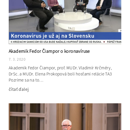
Akademik Fedor Čiampor o koronavíruse
7. 3. 2020
Akademik Fedor Čiampor, prof. MUDr. Vladimír Krčméry,
DrSc. a MUDr. Elena Prokopová boli hosťami relácie TA3
Pozrime sa na to…
čítať ďalej