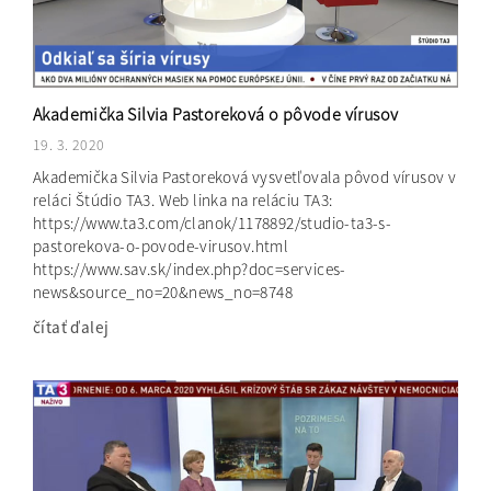
Akademička Silvia Pastoreková o pôvode vírusov
19. 3. 2020
Akademička Silvia Pastoreková vysvetľovala pôvod vírusov v
reláci Štúdio TA3. Web linka na reláciu TA3:
https://www.ta3.com/clanok/1178892/studio-ta3-s-
pastorekova-o-povode-virusov.html
https://www.sav.sk/index.php?doc=services-
news&source_no=20&news_no=8748
čítať ďalej