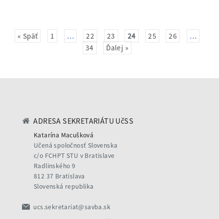
« Späť
1
…
22
23
24
25
26
…
34
Ďalej »
ADRESA SEKRETARIÁTU UčSS
Katarína Macušková
Učená spoločnosť Slovenska
c/o FCHPT STU v Bratislave
Radlinského 9
812 37 Bratislava
Slovenská republika
ucs.sekretariat@savba.sk